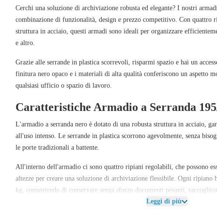
Cerchi una soluzione di archiviazione robusta ed elegante? I nostri
armadi
combinazione di funzionalità, design e prezzo competitivo. Con
quattro r
struttura in acciaio, questi armadi sono ideali per organizzare efficientem
e altro.
Grazie alle
serrande in plastica scorrevoli
, risparmi spazio e hai un access
finitura nero opaco
e i materiali di alta qualità conferiscono un aspetto m
qualsiasi ufficio o spazio di lavoro.
Caratteristiche Armadio a Serranda 19
L'armadio a serranda nero è dotato di una robusta
struttura in acciaio
, ga
all'uso intenso. Le
serrande in plastica
scorrono agevolmente, senza bisog
le porte tradizionali a battente.
All'interno dell'armadio ci sono
quattro ripiani regolabili
, che possono es
altezze per creare una soluzione di archiviazione flessibile. Ogni ripiano
kg
, consentendo di conservare senza sforzo documenti pesanti, raccoglitori
Leggi di più
Inoltre, l'armadio è dotato di una
chiusura di sicurezza e viene fornito co