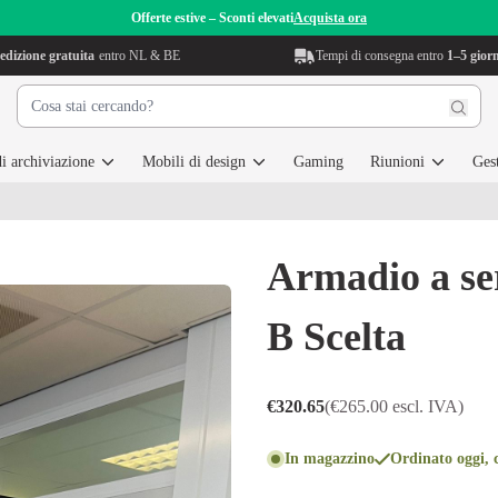
Offerte estive – Sconti elevati
Acquista ora
edizione gratuita
entro NL & BE
Tempi di consegna entro
1–5 giorn
i archiviazione
Mobili di design
Gaming
Riunioni
Gest
Armadio a se
B Scelta
€320.65
(€265.00 escl. IVA)
In magazzino
Ordinato oggi, c