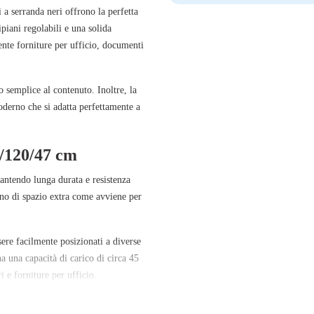
 a serranda neri
offrono la perfetta
ipiani regolabili
e una solida
ente forniture per ufficio, documenti
o semplice al contenuto. Inoltre, la
oderno che si adatta perfettamente a
5/120/47 cm
rantendo lunga durata e resistenza
no di spazio extra come avviene per
sere facilmente posizionati a diverse
 ha una
capacità di carico di circa 45
 e forniture per ufficio.
n due chiavi
, così da poter