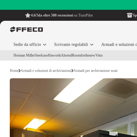
4.6/5
da oltre 500 recensioni
su TrustPilot
Sp
Sedie da ufficio
Scrivanie regolabili
Armadi e soluzioni d
Herman Miller
Steelcase
Haworth
Ahrend
Roomforthenew
Vitra
Home
Armadi e soluzioni di archiviazione
Armadi per archiviazione usati