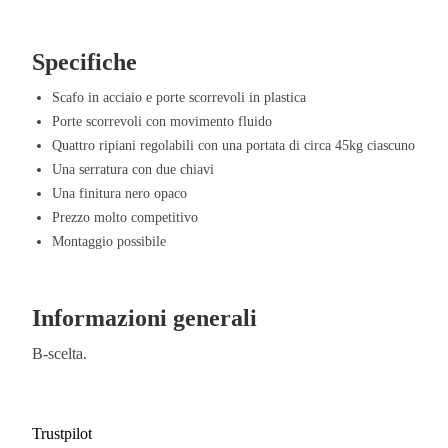
conservare in sicurezza documenti riservati o oggetti di valore. La
finitu
un aspetto moderno ed elegante, perfetto per qualsiasi ambiente ufficio.
Specifiche
Vantaggi del Armadio a Serranda 195/1
Scafo in acciaio e porte scorrevoli in plastica
Duraturo e robusto – Realizzato in acciaio di alta qualità con un desi
Porte scorrevoli con movimento fluido
Salvaspazio – Grazie alle serrande scorrevoli, ideale per spazi di lavo
Quattro ripiani regolabili con una portata di circa 45kg ciascuno
Spazio di archiviazione flessibile – Quattro ripiani regolabili rendono
Una serratura con due chiavi
esigenze di archiviazione.
Una finitura nero opaco
Sicuro e chiudibile – Dotato di chiusura con due chiavi per protegger
Prezzo molto competitivo
Aspetto moderno – La finitura nero opaco elegante si adatta perfettame
Montaggio possibile
lavoro.
Ottimo prezzo – Eccellente qualità a prezzi all'ingrosso, con sconto ex
Montaggio semplice – L'armadio viene consegnato smontato, ma il mon
Informazioni generali
B-scelta.
Trustpilot