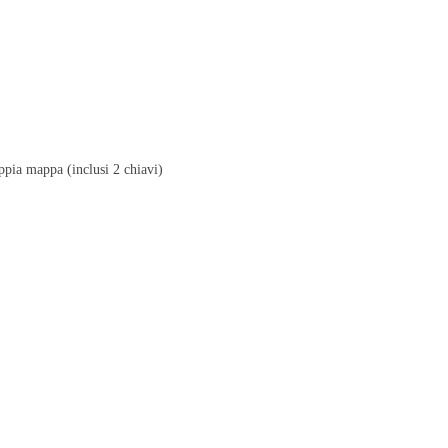
ta
ECOSAFE
, il che significa che la
lunga durata.
empre al suo posto.
le.
oppia mappa (inclusi 2 chiavi)
protezione.
 aggiunta contro il furto e il fuoco.
ure fino a 1.000 gradi Celsius.
organizzazione ordinata.