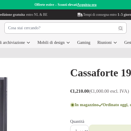
Offerte estive – Sconti elevati
Acquista ora
edizione gratuita
entro NL & BE
Tempi di consegna entro
1–5 giorn
i archiviazione
Mobili di design
Gaming
Riunioni
Gest
Cassaforte 1
€1,210.00
(€1,000.00 escl. IVA)
In magazzino
Ordinato oggi, c
Quantità