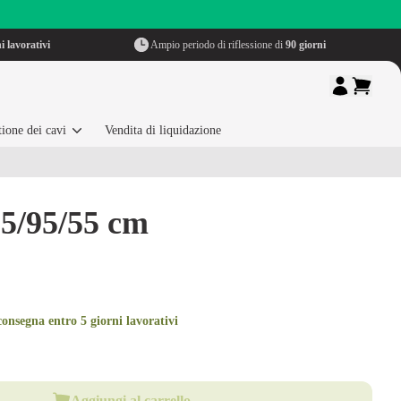
i lavorativi
Ampio periodo di riflessione di
90 giorni
ione dei cavi
Vendita di liquidazione
95/95/55 cm
onsegna entro 5 giorni lavorativi
Aggiungi al carrello