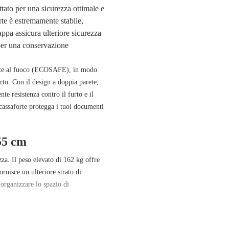
ttato per una sicurezza ottimale e
rte è
estremamente stabile
,
appa
assicura ulteriore sicurezza
per una conservazione
te al fuoco
(ECOSAFE), in modo
urto. Con il
design a doppia parete
,
te resistenza contro il furto e il
cassaforte protegga i tuoi documenti
55 cm
zza. Il
peso elevato di 162 kg
offre
ornisce un ulteriore strato di
organizzare lo spazio di
a cassaforte è progettata per