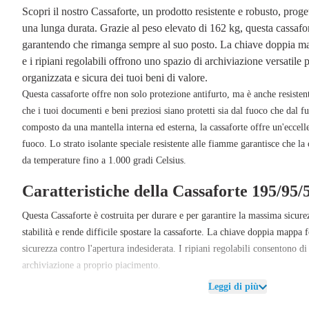
Scopri il nostro
Cassaforte
, un
prodotto resistente e robusto
, proge
una lunga durata. Grazie al peso elevato di
162 kg
, questa cassafo
garantendo che rimanga sempre al suo posto. La
chiave doppia m
e i
ripiani regolabili
offrono uno spazio di archiviazione versatile 
organizzata e sicura dei tuoi beni di valore.
Questa cassaforte offre non solo protezione
antifurto
, ma è anche
resisten
che i tuoi documenti e beni preziosi siano protetti sia dal fuoco che dal f
composto da una mantella interna ed esterna, la cassaforte offre un'eccellen
fuoco. Lo
strato isolante speciale resistente alle fiamme
garantisce che la 
da temperature fino a 1.000 gradi Celsius.
Caratteristiche della Cassaforte 195/95/
Questa
Cassaforte
è costruita per durare e per garantire la massima sicure
stabilità e rende difficile spostare la cassaforte. La
chiave doppia mappa
f
sicurezza contro l'apertura indesiderata. I
ripiani regolabili
consentono di 
archiviazione a proprio piacimento.
Leggi di più
Con il
design a doppia parete
e lo
strato isolante resistente al fuoco
, quest