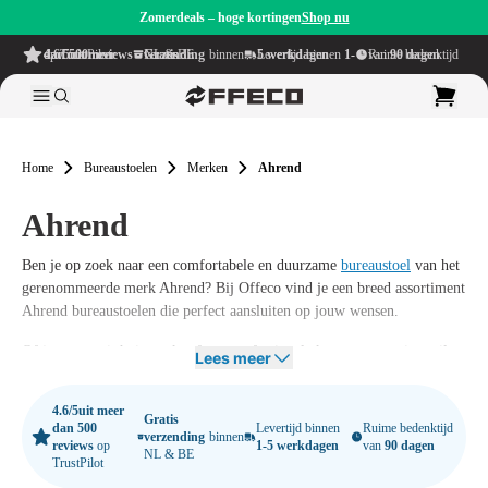
Zomerdeals – hoge kortingen
Shop nu
4.6/5
uit meer dan 500 reviews
op TrustPilot
Gratis verzending
binnen NL & BE
Levertijd binnen
1-5 werkdagen
Ruime bedenktijd van
90 dagen
Home
Bureaustoelen
Merken
Ahrend
Ahrend
Ben je op zoek naar een comfortabele en duurzame
bureaustoel
van het
gerenommeerde merk Ahrend? Bij Offeco vind je een breed assortiment
Ahrend bureaustoelen die perfect aansluiten op jouw wensen.
Of je nu vanuit huis werkt of een professionele kantooromgeving wilt
Lees meer
inrichten, met de ergonomische bureaustoelen van Ahrend profiteer je
van jarenlang zitcomfort én een modern design.
4.6/5
uit meer
Gratis
dan 500
Levertijd binnen
Ruime bedenktijd
verzending
binnen
reviews
op
1-5 werkdagen
van
90 dagen
NL & BE
TrustPilot