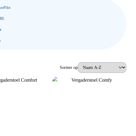
stPilot
 BE
n
n
Sorteer op