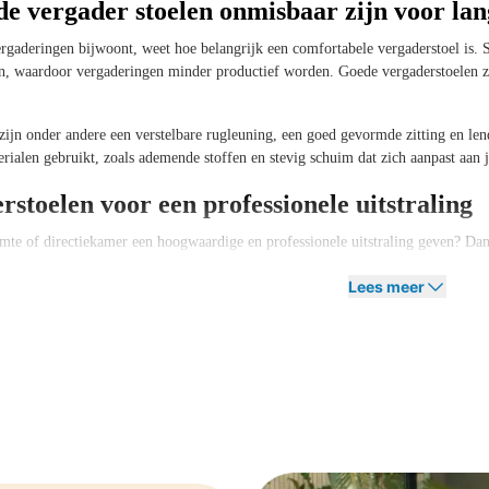
 vergader stoelen onmisbaar zijn voor lan
rgaderingen bijwoont, weet hoe belangrijk een comfortabele vergaderstoel is. 
en, waardoor vergaderingen minder productief worden. Goede vergaderstoelen z
ijn onder andere een verstelbare rugleuning, een goed gevormde zitting en le
ialen gebruikt, zoals ademende stoffen en stevig schuim dat zich aanpast aan 
stoelen voor een professionele uitstraling
mte of directiekamer een hoogwaardige en professionele uitstraling geven? Dan 
stijl en worden vaak vervaardigd uit premium materialen zoals echt leer, hoo
Lees meer
n ideaal voor ruimtes waar je klanten, partners of investeerders ontvangt. Ze la
ling. Bovendien bieden ze vaak extra zitcomfort dankzij geavanceerde ergonom
len met armleuning: extra steun en comfort
leuning zijn perfect als je waarde hecht aan extra ondersteuning en comfort t
waardoor je minder snel last krijgt van spanning of vermoeidheid.
etere zithouding en helpt voorkomen dat je onderuit zakt of onrustig gaat zitten