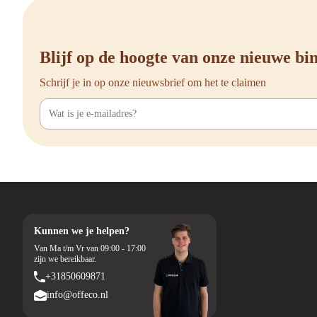
Daarnaast geven armleun
klassieke look, vergade
Blijf op de hoogte van onze nieuwe b
Duurzame ve
Schrijf je in op onze nieuwsbrief om het te claimen
Wil je niet alleen comf
we het belangrijk om pr
Daarom kun je bij ons 
Naast nieuwe stoelen ku
Vergaderstoe
Ben je op zoek naar nie
moderne conferentiestoe
Kunnen we je helpen?
Wij helpen je graag om 
Van Ma t/m Vr van 09:00 - 17:00
liefst 90 dagen kun je m
zijn we bereikbaar.
+31850609871
Of je nu één stoel zoek
uitgebreide aanbod, pro
info@offeco.nl