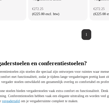
€272.25
€272.25
(€225.00 excl. btw)
(€225.00 e
1
gaderstoelen en conferentiestoelen?
erentiestoelen zijn stoelen die speciaal zijn ontworpen voor ruimtes waar mens
mfort met functionaliteit, zodat je tijdens lange vergaderingen prettig kunt zi
n vergader stoelen ontwikkeld om gezamenlijk overleg zo comfortabel en profe
one stoelen bieden vergaderstoelen vaak extra comfort en functionaliteit. Denk
ing. Conferentiestoelen hebben vaak een elegante uitstraling en worden veel g
le
vergadertafel
om je vergaderruimte compleet te maken.