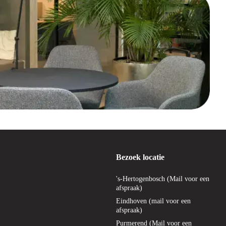
ezaal. Of je nu gaat voor een strak, modern design of juist voor een meer
kingen.
jn duurzame vergaderstoelen een slimme investering. Bij Offeco vinden
 op voor hergebruik of doneren ze als ze niet meer worden verkocht.
d je een ruim assortiment stoelen voor iedere vergaderruimte, van
Bezoek locatie
 gratis verzending binnen Nederland en België en een bedenktijd van maar
's-Hertogenbosch (Mail voor een
afspraak)
gaderruimte, bij Offeco ben je aan het juiste adres. Ontdek ons
Eindhoven (mail voor een
stel direct online of neem contact met ons op voor vrijblijvend advies.
afspraak)
Purmerend (Mail voor een