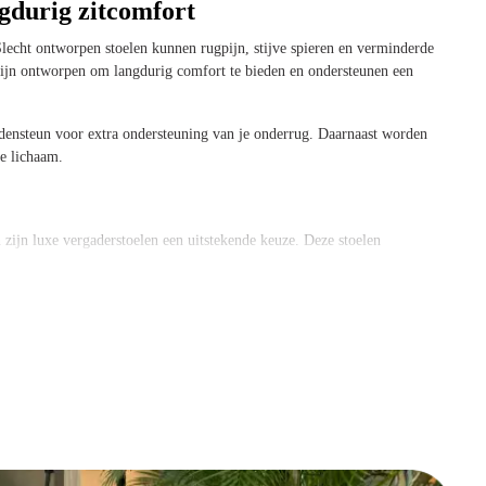
gdurig zitcomfort
Slecht ontworpen stoelen kunnen rugpijn, stijve spieren en verminderde
ijn ontworpen om langdurig comfort te bieden en ondersteunen een
ndensteun voor extra ondersteuning van je onderrug. Daarnaast worden
je lichaam.
zijn luxe vergaderstoelen een uitstekende keuze. Deze stoelen
gwaardige stoffen en verfijnde metalen of houten afwerkingen.
ten zien dat je oog hebt voor kwaliteit en detail en dragen bij aan een
ische eigenschappen en hoogwaardige bekleding.
ijdens lange meetings. De armleuningen geven je armen en schouders de
 tijdens een langdurige vergadering.