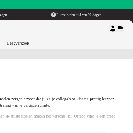
dagen
Ruime bedenktijd van
90 dagen
Leegverkoop
oelen zorgen ervoor dat jij en je collega’s of klanten prettig kunnen
straling van je vergaderruimte.
er, de juiste stoelen maken het verschil. Bij Offeco vind je een breed