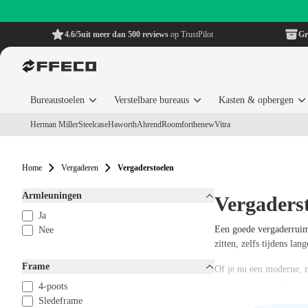
4.6/5
uit meer dan 500 reviews
op TrustPilot
Gr
Bureaustoelen
Verstelbare bureaus
Kasten & opbergen
Herman Miller
Steelcase
Haworth
Ahrend
Roomforthenew
Vitra
Home
Vergaderen
Vergaderstoelen
Armleuningen
Vergaders
Ja
Een goede vergaderruimte
Nee
zitten, zelfs tijdens la
Frame
Of je nu een moderne, mi
assortiment vergaderstoe
4-poots
Sledeframe