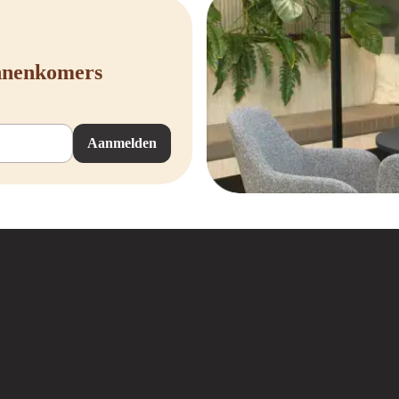
ingen een luxe en professionele uitstraling aan je vergaderruimte of conferenti
rstoelen met armleuning zijn verkrijgbaar in verschillende materialen en afwer
innenkomers
rgaderstoelen een verantwoorde keuze
ort en stijl, maar ook een verantwoorde keuze maken voor de toekomst? Dan zi
oducten te leveren die lang meegaan en bijdragen aan een circulaire economie.
Aanmelden
je oude kantoormeubelen kosteloos laten meenemen. Wij knappen deze producten
n je ook kiezen voor een kwalitatieve
refurbished bureaustoel.
len kopen
uwe vergaderstoelen die comfort, kwaliteit en stijl combineren? Bij Offeco vin
len tot luxe directie modellen.
de perfecte keuze te maken voor jouw werkplek. Dankzij onze snelle levering,
et een gerust hart bestellen.
t voor je thuiskantoor of meerdere exemplaren nodig hebt voor een complete ver
fiteer van hoogwaardige kwaliteit en maak jouw werkplek helemaal compleet. Be