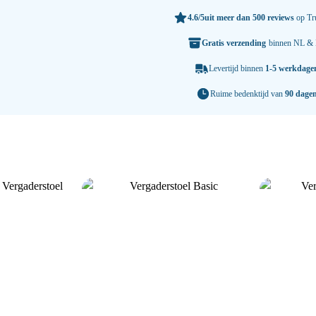
4.6/5
uit meer dan 500 reviews
op Tru
Gratis verzending
binnen NL &
Levertijd binnen
1-5 werkdage
Ruime bedenktijd van
90 dage