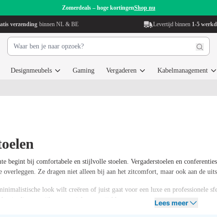
Zomerdeals – hoge kortingen
Shop nu
atis verzending
binnen NL & BE
Levertijd binnen
1-5 werk
Designmeubels
Gaming
Vergaderen
Kabelmanagement
toelen
 begint bij comfortabele en stijlvolle stoelen. Vergaderstoelen en conferentiest
nge overleggen. Ze dragen niet alleen bij aan het zitcomfort, maar ook aan de uit
nimalistische look wilt creëren of juist gaat voor een luxe en professionele sfe
len in diverse stijlen, materialen en prijsklassen.
Lees meer