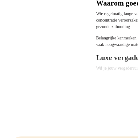
Waarom goede
Wie regelmatig lange ve
concentratie veroorzak
gezonde zithouding.
Belangrijke kenmerken z
vaak hoogwaardige mater
Luxe vergader
Wil je jouw vergaderrui
combineren comfort met 
Luxe vergaderstoelen zij
representatieve uitstra
Vergaderstoe
Vergaderstoelen met arm
kans om te ontspannen, 
Dit draagt bij aan een b