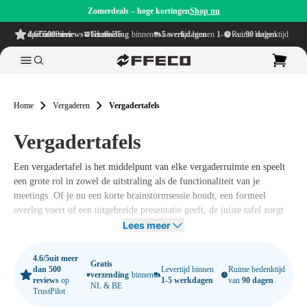
Zomerdeals – hoge kortingen
Shop nu
4.6/5
uit meer dan 500 reviews
op TrustPilot
Gratis verzending
binnen NL & BE
Levertijd binnen
1-5 werkdagen
Ruime bedenktijd van
90 dagen
Home
Vergaderen
Vergadertafels
Vergadertafels
Een vergadertafel is het middelpunt van elke vergaderruimte en speelt
een grote rol in zowel de uitstraling als de functionaliteit van je
meetings. Of je nu een korte brainstormsessie houdt, een formeel
overleg voert of een uitgebreide presentatie geeft, de juiste tafel zorgt
voor een prettige en professionele setting. Bij
Lees meer
Offeco
vind je een breed
assortiment vergadertafels in diverse formaten, stijlen en afwerkingen,
zodat je altijd een model vindt dat perfect bij jouw werkplek past.
4.6/5
uit meer
Gratis
dan 500
Levertijd binnen
Ruime bedenktijd
verzending
binnen
reviews
op
1-5 werkdagen
van
90 dagen
NL & BE
TrustPilot