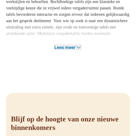
werkstijlen en behoeften. Rechthoekige tafels zijn een klassieke en
veelzijdige keuze die in vrijwel iedere vergaderruimte passen. Ronde
tafels bevorderen interactie en zorgen ervoor dat iedereen gelijkwaardig
aan het gesprek deelneemt. Voor wie op zoek is naar een dynamischere
uitstraling met extra ruimte, zijn ovale en tonvormige tafels een
uitstekende optie. Modulaire vergadertafels bieden maximale
flexibiliteit en kunnen eenvoudig worden uitgebreid of aangepast aan
verschillende opstellingen. Daarnaast zijn er sta-vergadertafels, die een
Lees meer
actieve houding stimuleren en ideaal zijn voor korte, efficiënte
meetings.
Bestel jouw vergadertafel bij Offeco
Wil je een vergaderruimte creëren die zowel stijlvol als functioneel is?
Bij
Offeco
vind je een uitgebreid aanbod vergadertafels die passen bij
jouw wensen en werkstijl. Of je nu een compacte tafel zoekt voor een
kleine ruimte of een grote conferentietafel voor zakelijke
bijeenkomsten, wij helpen je graag bij het vinden van de perfecte
oplossing. Neem gerust contact met ons op voor advies en ontdek welke
Blijf op de hoogte van onze nieuwe
vergadertafel het beste bij jouw werkplek past.
binnenkomers