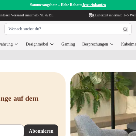
Sommerangebote – Hohe Rabatte
Jetzt einkaufen
enloser Versand
innerhalb NL & BE
Lieferzeit innerhalb
1–5 Wer
wahrung
Designmöbel
Gaming
Besprechungen
Kabelma
inge auf dem
Abonnieren