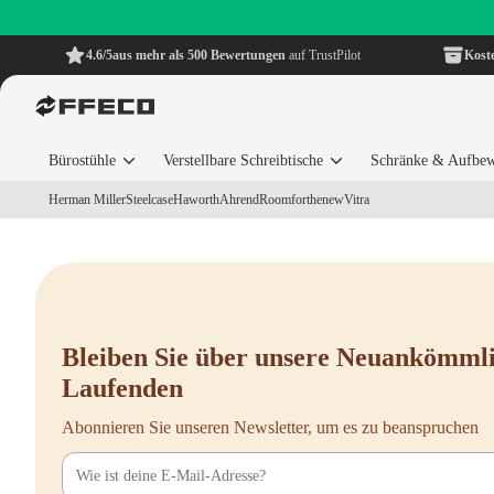
4.6/5
aus mehr als 500 Bewertungen
auf TrustPilot
Kost
Bürostühle
Verstellbare Schreibtische
Schränke & Aufbe
Herman Miller
Steelcase
Haworth
Ahrend
Roomforthenew
Vitra
Bleiben Sie über unsere Neuankömml
Laufenden
Abonnieren Sie unseren Newsletter, um es zu beanspruchen