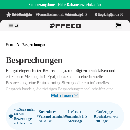
Sommerangebote – Hohe Rabatte
Jetzt einkaufen
4.6/5
aus mehr als 500 Bewertungen
auf TrustPilot
Kostenloser Versand
innerhalb NL & BE
Lieferzeit innerhalb
1–5 Werktage
Großzügige Bedenkzeit von
90 Tage
Home
Besprechungen
Besprechungen
Ein gut eingerichteter Besprechungsraum trägt zu produktiven und
effizienten Meetings bei. Egal, ob es sich um eine formelle
Besprechung, eine Brainstorming-Sitzung oder ein informelles
Gespräch handelt, die richtigen Besprechungsmöbel schaffen eine
komfortable und professionelle Umgebung. Bei Offeco finden Sie ein
Mehr lesen
breites Sortiment an Besprechungsstühlen, Besprechungstischen,
Telefonzellen und Kantinenmöbeln, sodass Sie Ihren Besprechungsraum
4.6/5
aus mehr
Kostenloser
Lieferzeit
Großzügige
ganz nach Ihren Wünschen einrichten können.
als 500
Versand
innerhalb
innerhalb
1–5
Bedenkzeit von
Bewertungen
NL & BE
Werktage
90 Tage
auf TrustPilot