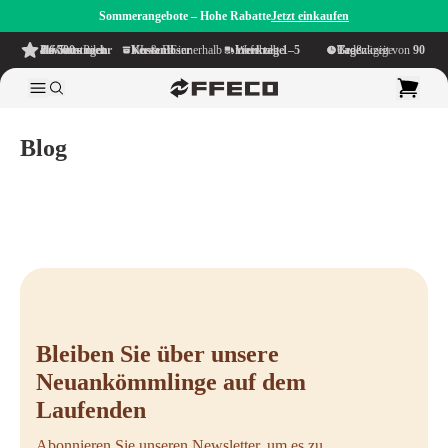
Sommerangebote – Hohe Rabatte
Jetzt einkaufen
4.6/5
aus mehr als 500 Bewertungen
auf TrustPilot
Kostenloser Versand
innerhalb NL & BE
Lieferzeit innerhalb
1–5 Werktage
Großzügige Bedenkzeit von
90 Tage
Blog
Bleiben Sie über unsere
Neuankömmlinge auf dem
Laufenden
Abonnieren Sie unseren Newsletter, um es zu