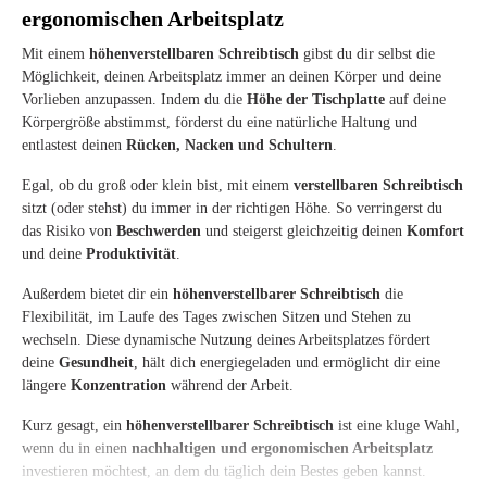
ergonomischen Arbeitsplatz
Mit einem
höhenverstellbaren Schreibtisch
gibst du dir selbst die
Möglichkeit, deinen Arbeitsplatz immer an deinen Körper und deine
Vorlieben anzupassen. Indem du die
Höhe der Tischplatte
auf deine
Körpergröße abstimmst, förderst du eine natürliche Haltung und
entlastest deinen
Rücken, Nacken und Schultern
.
Egal, ob du groß oder klein bist, mit einem
verstellbaren Schreibtisch
sitzt (oder stehst) du immer in der richtigen Höhe. So verringerst du
das Risiko von
Beschwerden
und steigerst gleichzeitig deinen
Komfort
und deine
Produktivität
.
Außerdem bietet dir ein
höhenverstellbarer Schreibtisch
die
Flexibilität, im Laufe des Tages zwischen Sitzen und Stehen zu
wechseln. Diese dynamische Nutzung deines Arbeitsplatzes fördert
deine
Gesundheit
, hält dich energiegeladen und ermöglicht dir eine
längere
Konzentration
während der Arbeit.
Kurz gesagt, ein
höhenverstellbarer Schreibtisch
ist eine kluge Wahl,
wenn du in einen
nachhaltigen und ergonomischen Arbeitsplatz
investieren möchtest, an dem du täglich dein Bestes geben kannst.