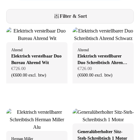
Egal, ob du in einem großen Büro arbeitest oder zu Hause eine
ergonomische Arbeitsumgebung
einrichten möchtest – mit einem
Filter & Sort
höhenverstellbaren Schreibtisch
schaffst du eine optimale Balance
zwischen
Komfort und Produktivität
. Entdecke unser Angebot und
erfahre, wie wir dir helfen können, den idealen Arbeitsplatz
zusammenzustellen, der all deine Wünsche erfüllt.
Ahrend
Ahrend
Elektrisch verstelbaar Duo
Elektrisch verstellbarer
Bureau Ahrend Wit
Duo Schreibtisch Ahrend
€726.00
€726.00
Schwarz
(€600.00 excl. btw)
(€600.00 excl. btw)
Generalüberholter Sitz-
Steh-Schreibtisch 1 Motor
Herman Miller