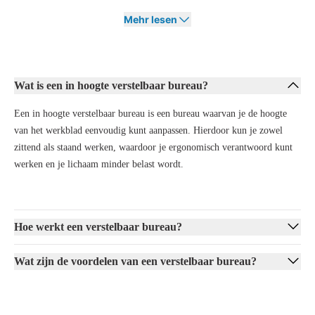
Die Vorteile eines verstellbaren Schreibtisches
Mehr lesen
Ein
höhenverstellbarer Schreibtisch
bietet zahlreiche Vorteile für
deinen
Arbeitskomfort
und deine
Gesundheit
. Durch die einfache
Anpassung der
Höhe und Position
kannst du deinen Schreibtisch
Wat is een in hoogte verstelbaar bureau?
immer an das anpassen, was für dich angenehm ist. So bleibst du
aufmerksam, motiviert und produktiv, ohne unnötige Belastung für
Een in hoogte verstelbaar bureau is een bureau waarvan je de hoogte
deinen Körper.
van het werkblad eenvoudig kunt aanpassen. Hierdoor kun je zowel
Optimale Arbeitsposition
zur Verringerung von
Rücken- und
zittend als staand werken, waardoor je ergonomisch verantwoord kunt
Nackenschmerzen
werken en je lichaam minder belast wordt.
Der Wechsel zwischen Sitzen und Stehen fördert die
Durchblutung
Mehr
Energie
und
Fokus
während des Arbeitstags
Einfach an verschiedene
Benutzer anpassbar
Nachhaltige Lösung
durch längere Lebensdauer und weniger
Hoe werkt een verstelbaar bureau?
Austausch
Insgesamt ist ein
verstellbarer Schreibtisch
eine lohnende Investition
in deine
Gesundheit
und
Produktivität
. Da du mit nur einem
Wat zijn de voordelen van een verstelbaar bureau?
Schreibtisch mehrere
Haltungen
einnehmen kannst, arbeitest du
komfortabler und bleibst auch langfristig motiviert und vital.