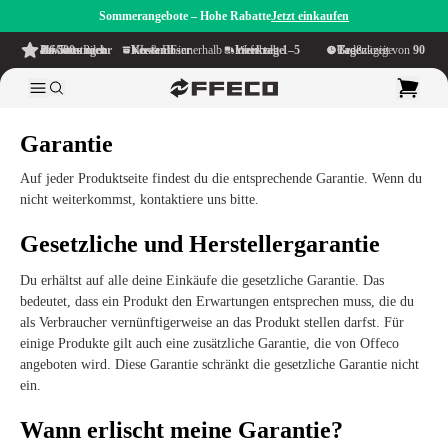
Sommerangebote – Hohe Rabatte
Jetzt einkaufen
4.6/5
aus mehr als 500 Bewertungen
auf TrustPilot
Kostenloser Versand
innerhalb NL & BE
Lieferzeit innerhalb
1–5 Werktage
Großzügige Bedenkzeit von
90 Tage
Garantie
Auf jeder Produktseite findest du die entsprechende Garantie. Wenn du
nicht weiterkommst, kontaktiere uns bitte.
Gesetzliche und Herstellergarantie
Du erhältst auf alle deine Einkäufe die gesetzliche Garantie. Das
bedeutet, dass ein Produkt den Erwartungen entsprechen muss, die du
als Verbraucher vernünftigerweise an das Produkt stellen darfst. Für
einige Produkte gilt auch eine zusätzliche Garantie, die von Offeco
angeboten wird. Diese Garantie schränkt die gesetzliche Garantie nicht
ein.
Wann erlischt meine Garantie?