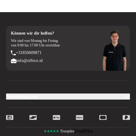
Können wir dir helfen?
Wir sind von Montag bis Freitag
von 9:00 bis 17:00 Uhr erreichbar.
+31850609871
info@offeco.nl
Ausstellungsraum
TrustPilot
★★★★★
Trustpilot