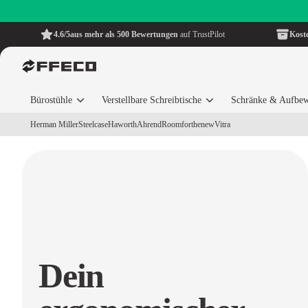
4.6/5
aus mehr als 500 Bewertungen
auf TrustPilot
Kost
Bürostühle
Verstellbare Schreibtische
Schränke & Aufbe
Herman Miller
Steelcase
Haworth
Ahrend
Roomforthenew
Vitra
Dein