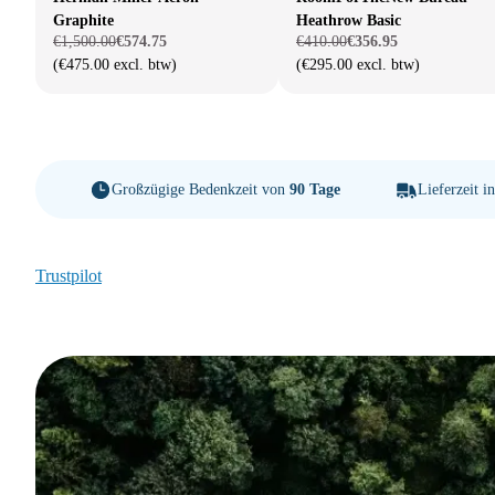
Graphite
Heathrow Basic
€1,500.00
€574.75
€410.00
€356.95
(€475.00 excl. btw)
(€295.00 excl. btw)
Großzügige Bedenkzeit von
90 Tage
Lieferzeit i
Trustpilot