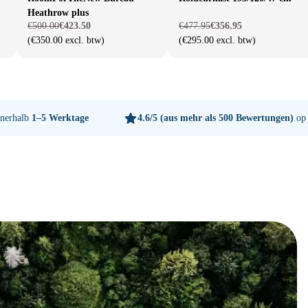
Heathrow plus
€500.00
€423.50
€477.95
€356.95
(€350.00 excl. btw)
(€295.00 excl. btw)
nnerhalb
1–5 Werktage
4.6/5
(aus mehr als 500 Bewertungen)
op 