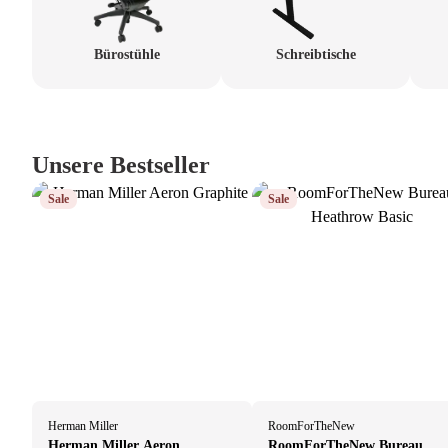
Bürostühle
Schreibtische
Unsere Bestseller
Sale
Sale
Herman Miller
RoomForTheNew
Herman Miller Aeron
RoomForTheNew Bureau