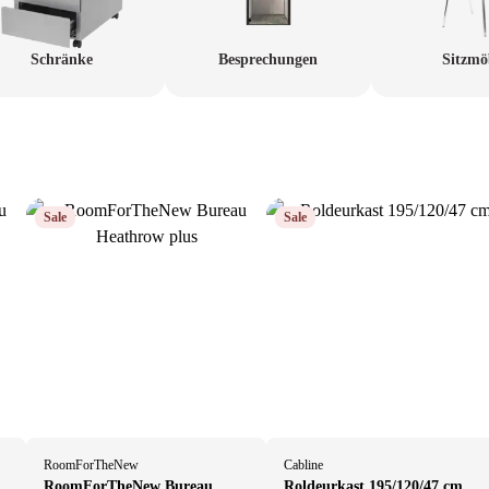
Schränke
Besprechungen
Sitzmö
Sale
Sale
RoomForTheNew
Cabline
RoomForTheNew Bureau
Roldeurkast 195/120/47 cm