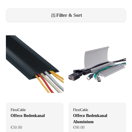
schmalen Kanal für einige Kabel oder eine breitere Variante für
mehrere Kabel und Steckdosenleisten benötigen, wir haben die perfekte
Lösung für Ihre Situation.
Filter & Sort
FlexiCable
FlexiCable
Offeco Bodenkanal
Offeco Bodenkanal
Aluminium
€50.00
€90.00