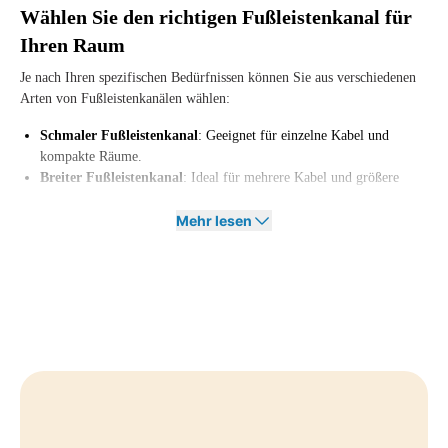
Wählen Sie den richtigen Fußleistenkanal für
Ihren Raum
Je nach Ihren spezifischen Bedürfnissen können Sie aus verschiedenen
Arten von Fußleistenkanälen wählen:
Schmaler Fußleistenkanal
: Geeignet für einzelne Kabel und
kompakte Räume.
Breiter Fußleistenkanal
: Ideal für mehrere Kabel und größere
Räume.
Selbstklebender oder montierbarer Fußleistenkanal
Mehr lesen
: Für einfache
und stabile Platzierung auf dem Boden.
Flexibler oder robuster Fußleistenkanal
: Für verschiedene
Anwendungen und Schutzarten.
Unsere Fußleistenkanäle sind in verschiedenen Farben und
Ausführungen erhältlich, sodass sie nahtlos in Ihr Interieur oder Ihren
Arbeitsbereich integriert werden können.
Bestellen Sie Ihren Fußleistenkanal bei Offeco
Möchten Sie einen Fußleistenkanal kaufen, um Ihren Arbeitsplatz
sicherer und übersichtlicher zu gestalten? Bei Offeco helfen wir Ihnen