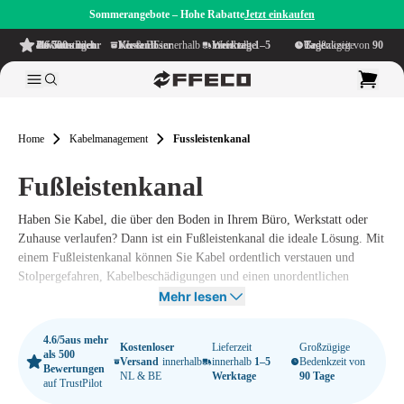
Sommerangebote – Hohe Rabatte
Jetzt einkaufen
4.6/5
aus mehr als 500 Bewertungen
auf TrustPilot
Kostenloser Versand
innerhalb NL & BE
Lieferzeit innerhalb
1–5 Werktage
Großzügige Bedenkzeit von
90 Tage
Home
Kabelmanagement
Fussleistenkanal
Fußleistenkanal
Haben Sie Kabel, die über den Boden in Ihrem Büro, Werkstatt oder
Zuhause verlaufen? Dann ist ein Fußleistenkanal die ideale Lösung. Mit
einem Fußleistenkanal können Sie Kabel ordentlich verstauen und
Stolpergefahren, Kabelbeschädigungen und einen unordentlichen
Eindruck in Ihrem Arbeitsbereich vermeiden. Ein sicherer und
Mehr lesen
ordentlicher Arbeitsplatz beginnt mit gutem Kabelmanagement, und ein
Fußleistenkanal spielt dabei eine wesentliche Rolle.
4.6/5
aus mehr
Kostenloser
Lieferzeit
Großzügige
als 500
Versand
innerhalb
innerhalb
1–5
Bedenkzeit von
Bei Offeco bieten wir eine breite Auswahl an Fußleistenkanalsystemen,
Bewertungen
NL & BE
Werktage
90 Tage
auf TrustPilot
die für verschiedene Anwendungen geeignet sind. Egal, ob Sie einen