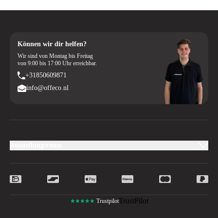
Können wir dir helfen?
Wir sind von Montag bis Freitag
von 9:00 bis 17:00 Uhr erreichbar.
+31850609871
info@offeco.nl
Ausstellungsraum
TrustPilot
★★★★★
Trustpilot