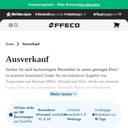
Sommerangebote – Hohe Rabatte
Jetzt einkaufen
4.6/5
aus mehr als 500 Bewertungen
auf TrustPilot
Kostenloser Versand
innerhalb NL & BE
Lieferzeit innerhalb
1–5 Werktage
Großzügige Bedenkzeit von
90 Tage
Home
Ausverkauf
Ausverkauf
Suchen Sie nach hochwertigem Büromöbel zu einem günstigen Preis?
In unserem Ausverkauf finden Sie ein exklusives Angebot von
Topmarken wie Herman Miller, Ahrend und Vitra, direkt aus unserem
Lager. Dies ist die Gelegenheit, Premium-Möbel mit erheblichen
Rabatten zu erwerben, ohne bei der Qualität Kompromisse einzugehen.
Mehr lesen
Alle Produkte in dieser Kategorie sind zu attraktiven Preisen erhältlich
und werden mit einer Garantie geliefert, sodass Sie sich auf einen
4.6/5
aus mehr
Kostenloser
Lieferzeit
Großzügige
zuverlässigen und langlebigen Kauf verlassen können.
als 500
Versand
innerhalb
innerhalb
1–5
Bedenkzeit von
Bewertungen
NL & BE
Werktage
90 Tage
auf TrustPilot