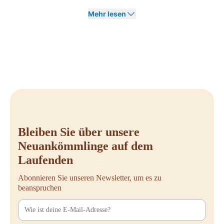
Design verlassen, das in jede Büroeinrichtung passt.
Mehr lesen
Schnell sein – WEG = WEG!
Möchten Sie von Topmarken zu niedrigen Preisen profitieren? Warten
Sie nicht zu lange, denn die Bestände in unserem Ausverkauf sind
begrenzt und werden regelmäßig erneuert. Sobald ein Produkt
ausverkauft ist, wird es nicht wieder nachgefüllt. Schauen Sie sich
unser aktuelles Angebot online an oder kontaktieren Sie uns für weitere
Informationen. Verpassen Sie diese Gelegenheit nicht und sichern Sie
sich Premium-Büromöbel zu großen Rabatten!
Bleiben Sie über unsere
Neuankömmlinge auf dem
Laufenden
Abonnieren Sie unseren Newsletter, um es zu
beanspruchen