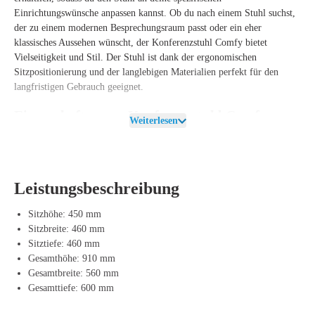
Einrichtungswünsche anpassen kannst. Ob du nach einem Stuhl suchst,
der zu einem modernen Besprechungsraum passt oder ein eher
klassisches Aussehen wünscht, der Konferenzstuhl Comfy bietet
Vielseitigkeit und Stil. Der Stuhl ist dank der ergonomischen
Sitzpositionierung und der langlebigen Materialien perfekt für den
langfristigen Gebrauch geeignet.
Eigenschaften von Konferenzstuhl Comfy
Weiterlesen
Der Konferenzstuhl Comfy ist sowohl für Komfort als auch für
Funktionalität konzipiert. Das verchromte Gestell bietet nicht nur
Stabilität, sondern auch ein modernes Erscheinungsbild, das sich in jede
professionelle Umgebung einfügt. Der strapazierfähige Sitz und die
Leistungsbeschreibung
Rückenlehne sorgen für langanhaltenden Sitzkomfort, während die
verchromten Armlehnen mit Bakelit-Auflage dem Stuhl eine raffinierte
Sitzhöhe: 450 mm
Ausführung verleihen.
Sitzbreite: 460 mm
Sitztiefe: 460 mm
Dieser Stuhl ist in verschiedenen Konfigurationen erhältlich, sodass du
Gesamthöhe: 910 mm
ihn an den Stil deines Besprechungsraums oder Büros anpassen kannst.
Gesamtbreite: 560 mm
Ob du eine minimalistische Optik oder ein klassischeres Aussehen
Gesamttiefe: 600 mm
bevorzugst, der Konferenzstuhl Comfy bietet diverse Möglichkeiten.