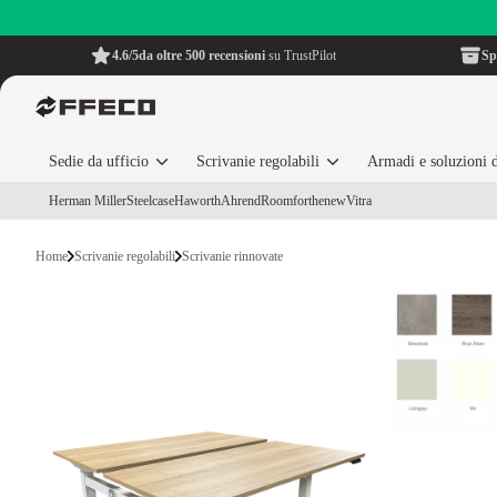
4.6/5
da oltre 500 recensioni
su TrustPilot
Sp
Sedie da ufficio
Scrivanie regolabili
Armadi e soluzioni d
Herman Miller
Steelcase
Haworth
Ahrend
Roomforthenew
Vitra
Home
Scrivanie regolabili
Scrivanie rinnovate