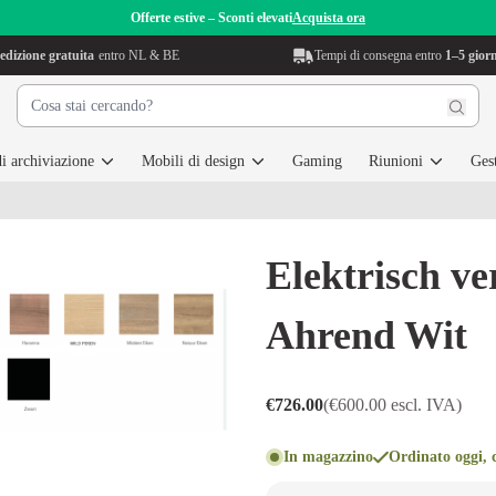
Offerte estive – Sconti elevati
Acquista ora
edizione gratuita
entro NL & BE
Tempi di consegna entro
1–5 giorn
i archiviazione
Mobili di design
Gaming
Riunioni
Gest
Elektrisch v
Ahrend Wit
€726.00
(€600.00 escl. IVA)
In magazzino
Ordinato oggi, c