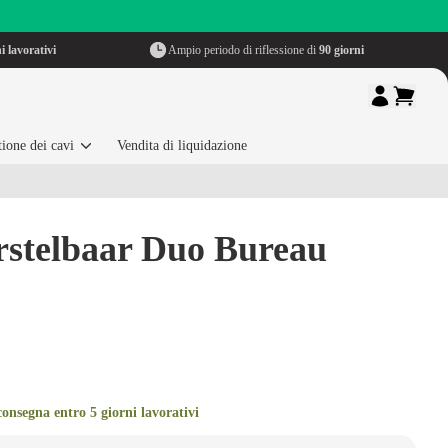
i lavorativi
Ampio periodo di riflessione di
90 giorni
ione dei cavi
Vendita di liquidazione
erstelbaar Duo Bureau
onsegna entro 5 giorni lavorativi