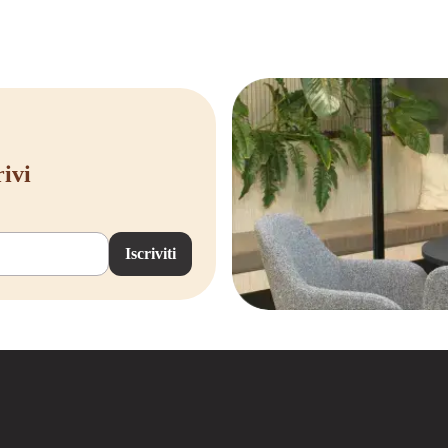
woorde werkoplossing.
rivi
Iscriviti