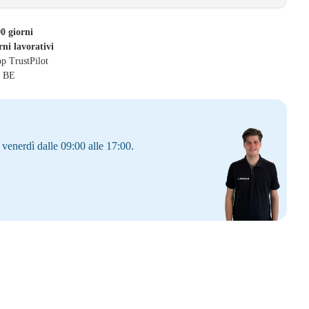
0 giorni
rni lavorativi
op TrustPilot
& BE
 venerdì dalle 09:00 alle 17:00.