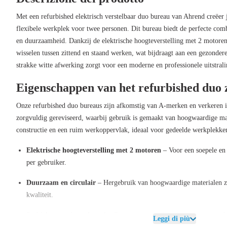
Met een refurbished elektrisch verstelbaar duo bureau van Ahrend creëer
flexibele werkplek voor twee personen. Dit bureau biedt de perfecte comb
en duurzaamheid. Dankzij de elektrische hoogteverstelling met 2 motoren
wisselen tussen zittend en staand werken, wat bijdraagt aan een gezonde
strakke witte afwerking zorgt voor een moderne en professionele uitstrali
Eigenschappen van het refurbished duo z
Onze refurbished duo bureaus zijn afkomstig van A-merken en verkeren in
zorgvuldig gereviseerd, waarbij gebruik is gemaakt van hoogwaardige mate
constructie en een ruim werkoppervlak, ideaal voor gedeelde werkplekke
Elektrische hoogteverstelling met 2 motoren
– Voor een soepele en 
per gebruiker.
Duurzaam en circulair
– Hergebruik van hoogwaardige materialen zo
kwaliteit.
Stabiel en stevig onderstel
– Ontworpen voor langdurig en intensief 
Leggi di più