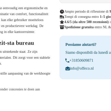
 je eenvoudig een ergonomische en
Ampio periodo di riflessione di
9
inatie van comfort, functionaliteit
Tempi di consegna entro
1–5 gio
 kan elke gebruiker moeiteloos
4.6/5
(da oltre 500 recensioni)
re en productievere werkdag. De
Spedizione gratuita
entro NL 
ng in elke kantoorruimte.
it-sta bureau
Possiamo aiutarti?
 uitstekende staat. Ze zijn
Siamo disponibili da lunedì a
rialen. Dit zorgt voor een stabiele
+31850609871
n.
info@offeco.nl
stille aanpassing van de werkhoogte
nder concessies te doen aan
gebruik.