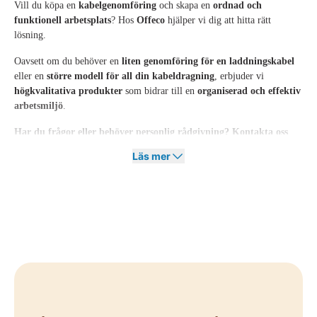
Vill du köpa en
kabelgenomföring
och skapa en
ordnad och
funktionell arbetsplats
? Hos
Offeco
hjälper vi dig att hitta rätt
lösning.
Oavsett om du behöver en
liten genomföring för en laddningskabel
eller en
större modell för all din kabeldragning
, erbjuder vi
högkvalitativa produkter
som bidrar till en
organiserad och effektiv
arbetsmiljö
.
Har du frågor eller behöver personlig rådgivning?
Kontakta oss
gärna
, så hjälper vi dig att hitta den
bästa kabelgenomföringen för
Läs mer
din arbetsplats
!