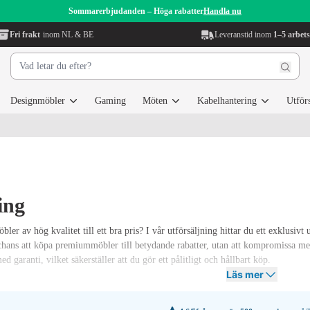
Sommarerbjudanden – Höga rabatter
Handla nu
Fri frakt
inom NL & BE
Leveranstid inom
1–5 arbet
Designmöbler
Gaming
Möten
Kabelhantering
Utför
ing
bler av hög kvalitet till ett bra pris? I vår utförsäljning hittar du ett exklus
n chans att köpa premiummöbler till betydande rabatter, utan att kompromissa me
ed garanti, vilket säkerställer att du gör ett pålitligt och hållbart köp.
Läs mer