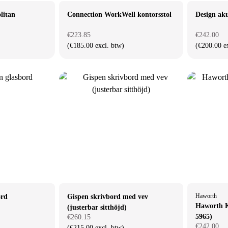
litan
Connection WorkWell kontorsstol
Design aku
€223.85
€242.00
(€185.00 excl. btw)
(€200.00 e
Haworth
ord
Gispen skrivbord med vev
Haworth K
(justerbar sitthöjd)
5965)
€260.15
€242.00
(€215.00 excl. btw)