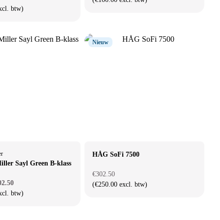
xcl. btw)
Nieuw
er
HÅG SoFi 7500
ller Sayl Green B-klass
€302.50
02.50
(€250.00 excl. btw)
xcl. btw)