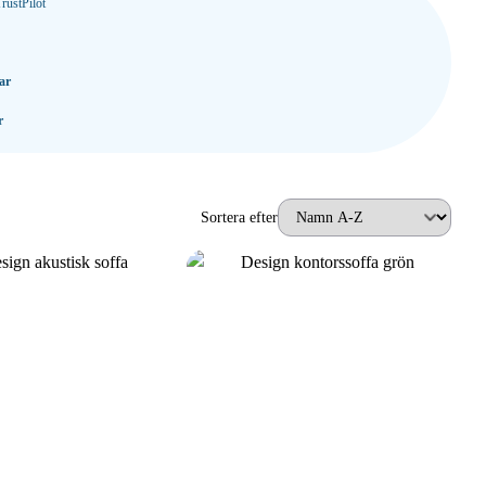
rustPilot
ar
r
Sortera efter