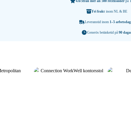
4.6/5
från mer än 500 recensioner
på T
Fri frakt
inom NL & BE
Leveranstid inom
1–5 arbetsdag
Generös betänketid på
90 daga