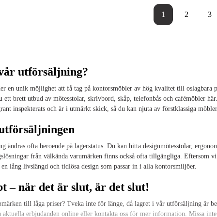
1
2
3
vår utförsäljning?
er en unik möjlighet att få tag på kontorsmöbler av hög kvalitet till oslagbara p
 du ett brett utbud av mötesstolar, skrivbord, skåp, telefonbås och cafémöbler här.
ant inspekterats och är i utmärkt skick, så du kan njuta av förstklassiga möbler 
utförsäljningen
ning ändras ofta beroende på lagerstatus. Du kan hitta designmötesstolar, ergon
gslösningar från välkända varumärken finns också ofta tillgängliga. Eftersom 
 en lång livslängd och tidlösa design som passar in i alla kontorsmiljöer.
 – när det är slut, är det slut!
pmärken till låga priser? Tveka inte för länge, då lagret i vår utförsäljning är 
a aktuella erbjudanden online eller kontakta oss för mer information. Missa inte 