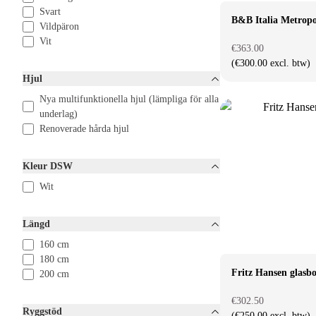
Svart
B&B Italia Metropo
Vildpäron
Vit
€363.00
(€300.00 excl. btw)
Hjul
Nya multifunktionella hjul (lämpliga för alla
underlag)
Renoverade hårda hjul
Kleur DSW
Wit
Längd
160 cm
180 cm
Fritz Hansen glasb
200 cm
€302.50
Ryggstöd
(€250.00 excl. btw)