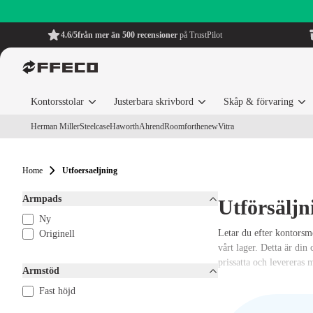
4.6/5
från mer än 500 recensioner
på TrustPilot
Kontorsstolar
Justerbara skrivbord
Skåp & förvaring
Herman Miller
Steelcase
Haworth
Ahrend
Roomforthenew
Vitra
Home
Utfoersaeljning
Armpads
Utförsäljn
Ny
Letar du efter kontorsmö
Originell
vårt lager. Detta är di
prissatta och levereras m
Armstöd
Fast höjd