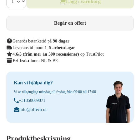
Lägg i varukorg
Begär en offert
Generös betänketid på
90 dagar
Leveranstid inom
1–5 arbetsdagar
4.6/5
(från mer än 500 recensioner)
op TrustPilot
Fri frakt
inom NL & BE
Kan vi hjälpa dig?
Vi är tillgängliga måndag till fredag från 09:00 till 17:00.
+31850609871
info@offeco.nl
Produktbeskrivning