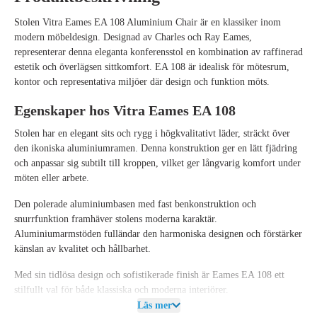
Stolen
Vitra Eames EA 108 Aluminium Chair
är en klassiker inom
modern möbeldesign. Designad av Charles och Ray Eames,
representerar denna eleganta konferensstol en kombination av raffinerad
estetik och överlägsen sittkomfort. EA 108 är idealisk för mötesrum,
kontor och representativa miljöer där design och funktion möts.
Egenskaper hos Vitra Eames EA 108
Stolen har en elegant sits och rygg i högkvalitativt läder, sträckt över
den ikoniska aluminiumramen. Denna konstruktion ger en lätt fjädring
och anpassar sig subtilt till kroppen, vilket ger långvarig komfort under
möten eller arbete.
Den polerade aluminiumbasen med fast benkonstruktion och
snurrfunktion framhäver stolens moderna karaktär.
Aluminiumarmstöden fulländar den harmoniska designen och förstärker
känslan av kvalitet och hållbarhet.
Med sin tidlösa design och sofistikerade finish är Eames EA 108 ett
stilfullt val för både klassiska och moderna interiörer.
Läs mer