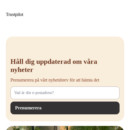
Fördelar med Vitra Eames EA 108
Tidlös design av Charles & Ray Eames – En ikon för elegans och
Trustpilot
hantverk.
Bekväm sits – Flexibel klädsel som anpassar sig efter kroppen.
Material av hög kvalitet – Aluminiumram och exklusiv klädsel för ett
lyxigt utseende.
Snurrbar bas – Perfekt för kontors- och mötesmiljöer.
Elegant och mångsidig – Passar olika inredningsstilar.
Håll dig uppdaterad om våra
nyheter
Prenumerera på vårt nyhetsbrev för att hämta det
Prenumerera