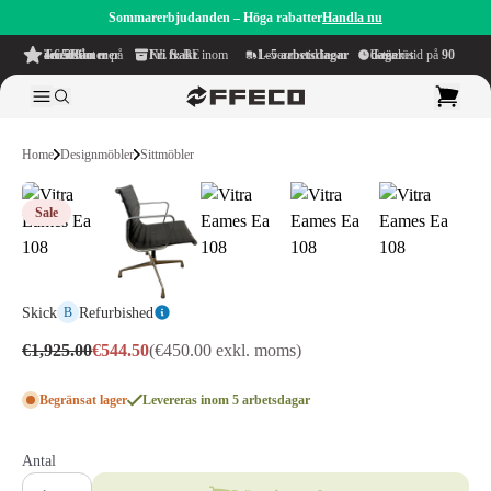
Sommarerbjudanden – Höga rabatter
Handla nu
4.6/5
från mer än 500 recensioner
på TrustPilot
Fri frakt
inom NL & BE
Leveranstid inom
1–5 arbetsdagar
Generös betänketid på
90 dagar
Home
Designmöbler
Sittmöbler
Sale
Skick
Refurbished
B
€1,925.00
€544.50
(€450.00 exkl. moms)
Begränsat lager
Levereras inom 5 arbetsdagar
Antal