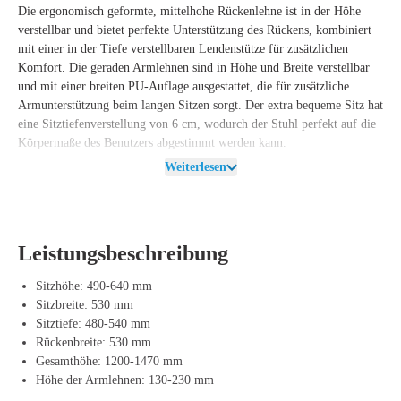
Die ergonomisch geformte, mittelhohe Rückenlehne ist in der Höhe
verstellbar und bietet perfekte Unterstützung des Rückens, kombiniert
mit einer in der Tiefe verstellbaren Lendenstütze für zusätzlichen
Komfort. Die geraden Armlehnen sind in Höhe und Breite verstellbar
und mit einer breiten PU-Auflage ausgestattet, die für zusätzliche
Armunterstützung beim langen Sitzen sorgt. Der extra bequeme Sitz hat
eine Sitztiefenverstellung von 6 cm, wodurch der Stuhl perfekt auf die
Körpermaße des Benutzers abgestimmt werden kann.
Weiterlesen
Mit einer maximalen Belastung von 200 kg ist der
Bürostuhl Deventer
Mittelhoch
ideal für intensive Nutzung und bietet 2 Jahre Garantie bei
24/7 Nutzung und 5 Jahre Garantie bei normaler Nutzung. Dies macht
den Stuhl zu einer zuverlässigen Wahl für Umgebungen, in denen
Leistungsbeschreibung
langes und intensives Sitzen erforderlich ist, wie bei Überwachungs-
und Beobachtungsarbeiten.
Sitzhöhe: 490-640 mm
Eigenschaften des Bürostuhls 212
Sitzbreite: 530 mm
Sitztiefe: 480-540 mm
Der
Bürostuhl Deventer Mittelhoch
ist nicht nur auf Komfort und
Rückenbreite: 530 mm
Langlebigkeit ausgelegt, sondern auch unter Berücksichtigung der
Gesamthöhe: 1200-1470 mm
zirkulären Wirtschaft. Am Ende des Lebenszyklus erhält der Benutzer
Höhe der Armlehnen: 130-230 mm
einen Pfandbetrag von 50 € pro komplettem Stuhl. Diese Regelung