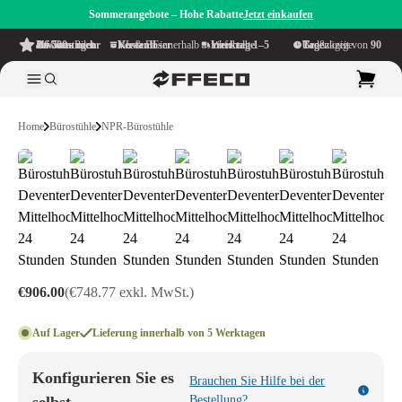
Sommerangebote – Hohe Rabatte
Jetzt einkaufen
4.6/5
aus mehr als 500 Bewertungen
auf TrustPilot
Kostenloser Versand
innerhalb NL & BE
Lieferzeit innerhalb
1–5 Werktage
Großzügige Bedenkzeit von
90 Tage
Home
Bürostühle
NPR-Bürostühle
€906.00
(€748.77 exkl. MwSt.)
Auf Lager
Lieferung innerhalb von 5 Werktagen
Konfigurieren Sie es
Brauchen Sie Hilfe bei der
Bestellung?