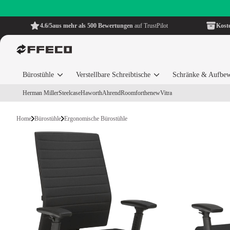
4.6/5
aus mehr als 500 Bewertungen
auf TrustPilot
Kost
Bürostühle
Verstellbare Schreibtische
Schränke & Aufbe
Herman Miller
Steelcase
Haworth
Ahrend
Roomforthenew
Vitra
Home
Bürostühle
Ergonomische Bürostühle