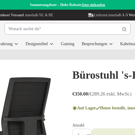
Sommerangebote – Hohe Rabatte
Jetzt einkaufen
enloser Versand
innerhalb NL & BE
Lieferzeit innerhalb
1–5 Wer
wahrung
Designmöbel
Gaming
Besprechungen
Kabelma
Bürostuhl 's
€350.00
(€289.26 exkl. MwSt.)
Auf Lager
Heute bestellt, inn
Anzahl