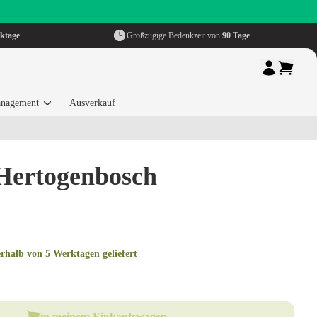
ktage
Großzügige Bedenkzeit von
90 Tage
nagement
Ausverkauf
-Hertogenbosch
erhalb von 5 Werktagen geliefert
in meinem Einkaufswagen