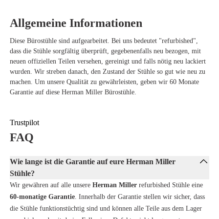
maximale Unterstützung.
AireWeave-Suspensionssystem – Komfortabler und atmungsaktiver
Allgemeine Informationen
Sitz für den Langzeitgebrauch.
Kinematiksystem – Fördert natürliche Bewegungen und verhindert
Diese Bürostühle sind aufgearbeitet. Bei uns bedeutet "refurbished",
Überlastung.
dass die Stühle sorgfältig überprüft, gegebenenfalls neu bezogen, mit
Nachhaltig und umweltfreundlich – Aus recycelten Materialien
neuen offiziellen Teilen versehen, gereinigt und falls nötig neu lackiert
hergestellt und für eine lange Lebensdauer ausgelegt.
wurden. Wir streben danach, den Zustand der Stühle so gut wie neu zu
Graphite Shadow-Design – Zeitlos und stilvoll, geeignet für jeden
machen. Um unsere Qualität zu gewährleisten, geben wir 60 Monate
Arbeitsplatz.
Garantie auf diese Herman Miller Bürostühle.
Trustpilot
FAQ
Wie lange ist die Garantie auf eure Herman Miller
Stühle?
Wir gewähren auf alle unsere
Herman Miller
refurbished Stühle eine
60-monatige Garantie
. Innerhalb der Garantie stellen wir sicher, dass
die Stühle funktionstüchtig sind und können alle Teile aus dem Lager