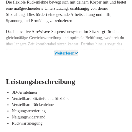
Die flexible Rückenlehne bewegt sich mit deinem Körper mit und bietet
eine maßgeschneiderte Unterstützung, unabhängig von deiner
Sitzhaltung. Dies fördert eine gesunde Arbeitshaltung und hilft,
Spannung und Ermüdung zu reduzieren.
Das innovative AireWeave-Suspensionssystem im Sitz sorgt für eine
gleichmäßige Gewichtsverteilung und optimale Belüftung, wodurch du
über längere Zeit komfortabel sitzen kannst. Darüber hinaus sorgt das
Kinematiksystem für eine natürliche Bewegungsfreiheit und unterstützt
Weiterlesen
dynamisches Sitzen, was den Druck auf deine Wirbelsäule und Gelenke
verringert.
Nachhaltigkeit steht beim Mirra Graphite Shadow im Mittelpunkt. Der
Stuhl besteht aus 42% recycelten Materialien und ist zu 96% recycelbar.
Leistungsbeschreibung
Zudem können einzelne Teile ersetzt werden, was nicht nur die
Lebensdauer verlängert, sondern auch zu einer umweltbewussten Wahl
3D-Armlehnen
beiträgt.
Verstellbare Sitztiefe und Sitzhöhe
Verstellbare Rückenlehne
Vorteile des Herman Miller Mirra Graphite
Neigungsarretierung
Neigungswiderstand
Shadow
Rückwärtsneigung
Ergonomische Rückenlehne – Passt sich deinem Körper an für