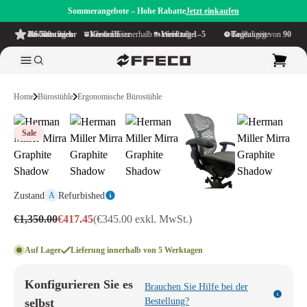
Sommerangebote – Hohe Rabatte
Jetzt einkaufen
4.6/5
aus mehr als 500 Bewertungen
auf TrustPilot
Kostenloser Versand
innerhalb NL & BE
Lieferzeit innerhalb
1–5 Werktage
Großzügige Bedenkzeit von
90 Tage
Home
Bürostühle
Ergonomische Bürostühle
Sale
Zustand
Refurbished
A
€1,350.00
€417.45
(€345.00 exkl. MwSt.)
Auf Lager
Lieferung innerhalb von 5 Werktagen
Konfigurieren Sie es
Brauchen Sie Hilfe bei der
selbst
Bestellung?