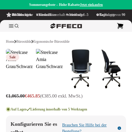
Sommerangebote – Hohe Rabatte
Jetzt einkaufen
4.6/5
aus mehr als 500 Bewertungen
auf TrustPilot
Kostenloser Versand
innerhalb NL & BE
Lieferzeit innerhalb
1–5 Werktage
Großzügige Bedenkzeit von
90 Tage
Home
Bürostühle
Ergonomische Bürostühle
Sale
€1,065.00
€465.85
(€385.00 exkl. MwSt.)
Auf Lager
Lieferung innerhalb von 5 Werktagen
Konfigurieren Sie es
Brauchen Sie Hilfe bei der
Bestellung?