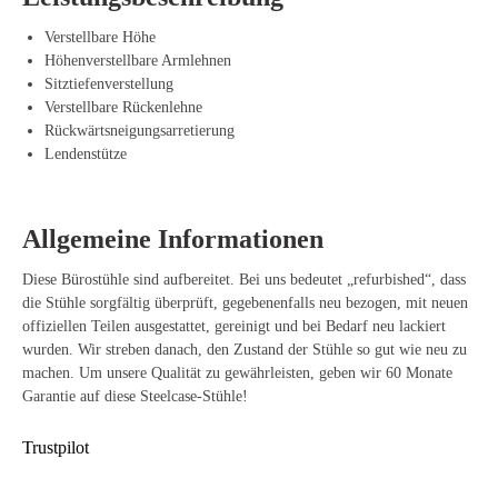
Zusätzlich ist der Amia mit einer verstellbaren Lendenstütze und einer
Verstellbare Höhe
verschiebbaren Sitzfläche ausgestattet, sodass du den Stuhl einfach auf
Höhenverstellbare Armlehnen
deine Körpergröße und persönlichen Vorlieben abstimmen kannst. Die
Sitztiefenverstellung
bequeme Rückenlehne nutzt flexible Materialien, die sich mühelos
Verstellbare Rückenlehne
deinen Bewegungen anpassen, um eine gesunde Sitzhaltung zu fördern.
Rückwärtsneigungsarretierung
Das Gesamtpaket wird durch die langlebigen Armlehnen abgerundet,
Lendenstütze
mit denen du mühelos die Höhe anpassen kannst. So profitierst du nicht
nur von einem modernen und schlanken Design, sondern auch von
einem zuverlässigen und benutzerfreundlichen Bürostuhl, der deinen
Allgemeine Informationen
Rücken und Nacken optimal entlastet.
Vorteile des Bürostuhls Steelcase Amia
Diese Bürostühle sind aufbereitet. Bei uns bedeutet „refurbished“, dass
die Stühle sorgfältig überprüft, gegebenenfalls neu bezogen, mit neuen
Verstellbare Armlehnen, die sich einfach an deinen Körper und
offiziellen Teilen ausgestattet, gereinigt und bei Bedarf neu lackiert
Arbeitshaltung anpassen.
wurden. Wir streben danach, den Zustand der Stühle so gut wie neu zu
machen. Um unsere Qualität zu gewährleisten, geben wir 60 Monate
LiveLumbar-Technologie, die dynamische Unterstützung bei jeder
Garantie auf diese Steelcase-Stühle!
Bewegung bietet.
Trustpilot
Langlebige Materialien, die lange halten und die Umwelt schonen.
Verschiebbare Sitzfläche für eine optimale und personalisierte