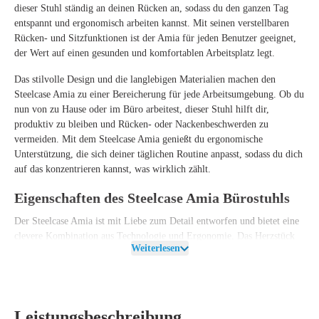
dieser Stuhl ständig an deinen Rücken an, sodass du den ganzen Tag
entspannt und ergonomisch arbeiten kannst. Mit seinen verstellbaren
Rücken- und Sitzfunktionen ist der Amia für jeden Benutzer geeignet,
der Wert auf einen gesunden und komfortablen Arbeitsplatz legt.
Das stilvolle Design und die langlebigen Materialien machen den
Steelcase Amia zu einer Bereicherung für jede Arbeitsumgebung. Ob du
nun von zu Hause oder im Büro arbeitest, dieser Stuhl hilft dir,
produktiv zu bleiben und Rücken- oder Nackenbeschwerden zu
vermeiden. Mit dem Steelcase Amia genießt du ergonomische
Unterstützung, die sich deiner täglichen Routine anpasst, sodass du dich
auf das konzentrieren kannst, was wirklich zählt.
Eigenschaften des Steelcase Amia Bürostuhls
Der Steelcase Amia ist mit Liebe zum Detail entworfen und bietet eine
clevere Kombination aus Technologie und Ergonomie. Das Herzstück
Weiterlesen
des Stuhls bildet die LiveLumbar-Technologie, die sich dynamisch an
deinen unteren Rücken anpasst und kontinuierlich Unterstützung an den
richtigen Stellen bietet. Dadurch kannst du mühelos zwischen
verschiedenen Arbeitshaltungen wechseln, ohne dir Sorgen über
unerwünschte Druckpunkte zu machen.
Leistungsbeschreibung