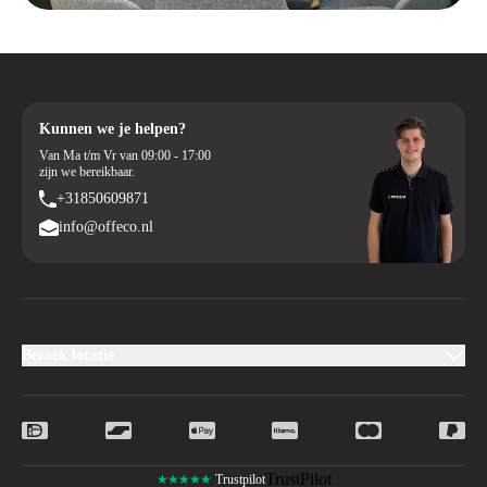
tussen zit- en sta-positie
Veiligheid – Anti-botsingsfunctie voorkomt schade door obstakels
Langdurige garantie – 60 maanden garantie voor de zekerheid van
langdurig gebruik
Kunnen we je helpen?
Van Ma t/m Vr van 09:00 - 17:00
zijn we bereikbaar.
+31850609871
info@offeco.nl
Bezoek locatie
TrustPilot
★★★★★
Trustpilot