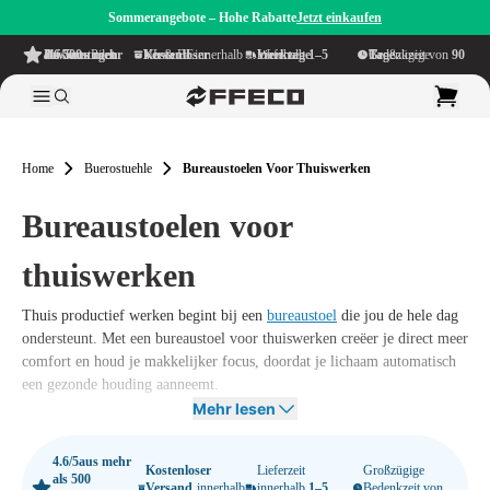
Sommerangebote – Hohe Rabatte
Jetzt einkaufen
4.6/5
aus mehr als 500 Bewertungen
auf TrustPilot
Kostenloser Versand
innerhalb NL & BE
Lieferzeit innerhalb
1–5 Werktage
Großzügige Bedenkzeit von
90 Tage
Home
Buerostuehle
Bureaustoelen Voor Thuiswerken
Bureaustoelen voor
thuiswerken
Thuis productief werken begint bij een
bureaustoel
die jou de hele dag
ondersteunt. Met een bureaustoel voor thuiswerken creëer je direct meer
comfort en houd je makkelijker focus, doordat je lichaam automatisch
een gezonde houding aanneemt.
Mehr lesen
Kies je daarbij ook nog voor een ergonomische bureaustoel voor thuis,
dan voorkom je onnodige spanning in rug en nek en bouw je aan
4.6/5
aus mehr
duurzame werkgewoonten die passen bij jouw ritme en ruimte. Offeco
Kostenloser
Lieferzeit
Großzügige
als 500
Versand
innerhalb
innerhalb
1–5
Bedenkzeit von