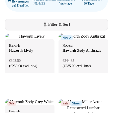
helpt je om jouw thuiswerkplek slim en stijlvol in te richten.
Bewertungen
NL & BE
Werktage
90 Tage
auf TrustPilot
Filter & Sort
Nieuw
Haworth
Haworth
Haworth Lively
Haworth Zody Anthrazit
€302.50
€344.85
(€250.00 excl. btw)
(€285.00 excl. btw)
Sale
Sale
Nieuw
Haworth