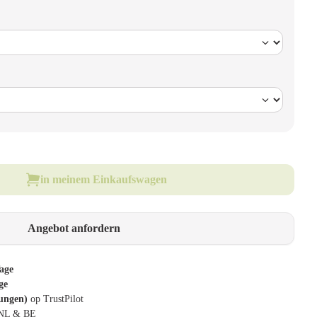
in meinem Einkaufswagen
Angebot anfordern
age
ge
tungen)
op TrustPilot
 NL & BE