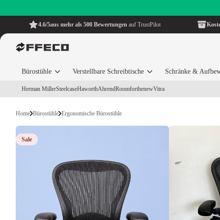
4.6/5
aus mehr als 500 Bewertungen
auf TrustPilot
Kost
Bürostühle
Verstellbare Schreibtische
Schränke & Aufbe
Herman Miller
Steelcase
Haworth
Ahrend
Roomforthenew
Vitra
Home
Bürostühle
Ergonomische Bürostühle
Sale