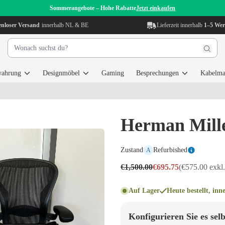
Sommerangebote – Hohe Rabatte
Jetzt einkaufen
enloser Versand
innerhalb NL & BE
Lieferzeit innerhalb
1–5 Wer
wahrung
Designmöbel
Gaming
Besprechungen
Kabelma
Herman Mill
Zustand
Refurbished
A
€1,500.00
€695.75
(€575.00 exkl
Auf Lager
Heute bestellt, inn
Konfigurieren Sie es selb