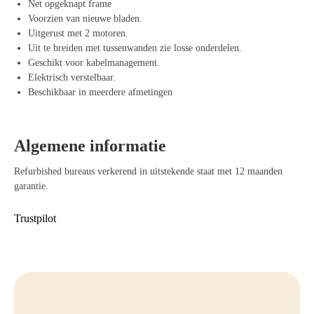
Net opgeknapt frame
Voorzien van nieuwe bladen.
Ruim werkblad
– Biedt voldoende werkruimte voor twee personen.
Uitgerust met 2 motoren.
Uit te breiden met tussenwanden zie losse onderdelen.
Beschikbaar in meerdere kleurencombinaties
– Past perfect in elke
Geschikt voor kabelmanagement.
kantooromgeving.
Elektrisch verstelbaar.
Voordelen van het refurbished duo zit-sta
Beschikbaar in meerdere afmetingen
bureau
Ergonomisch en flexibel werken
– Elke gebruiker kan eenvoudig
Algemene informatie
wisselen van houding en zo het werkcomfort verbeteren.
Refurbished bureaus verkerend in uitstekende staat met 12 maanden
Duurzame keuze
– Een milieuvriendelijk alternatief dat bijdraagt
garantie.
aan een circulaire economie.
Trustpilot
Krachtige en betrouwbare motoren
– Gemakkelijk en individueel
verstelbaar voor optimaal gebruiksgemak.
Betaalbare topkwaliteit
– Premium bureaus van A-merken voor een
aantrekkelijke prijs.
Stijlvol en veelzijdig
– De zwarte afwerking en meerdere