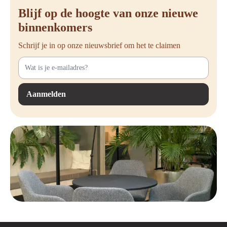
kleurkeuzes maken het een elegante toevoeging aan elke werkruimte.
Blijf op de hoogte van onze nieuwe
Met het refurbished elektrisch verstelbare duo bureau van Ahrend geniet
binnenkomers
je van de voordelen van een modern zit-sta bureau, met de extra
voordelen van duurzaamheid en een aantrekkelijke prijs. Perfect voor
Schrijf je in op onze nieuwsbrief om het te claimen
kantoren en thuiswerkplekken die op zoek zijn naar een gezonde,
flexibele en verantwoorde werkoplossing.
Aanmelden