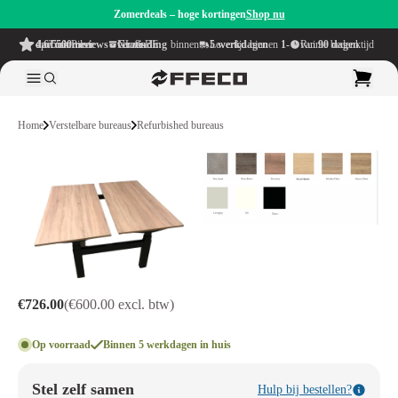
Zomerdeals – hoge kortingen
Shop nu
4.6/5
uit meer dan 500 reviews
op TrustPilot
Gratis verzending
binnen NL & BE
Levertijd binnen
1-5 werkdagen
Ruime bedenktijd van
90 dagen
Home
Verstelbare bureaus
Refurbished bureaus
€726.00
(€600.00 excl. btw)
Op voorraad
Binnen 5 werkdagen in huis
Stel zelf samen
Hulp bij bestellen?