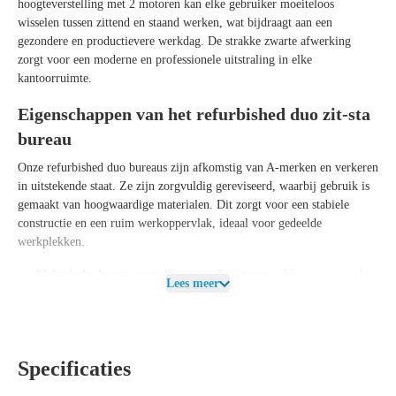
hoogteverstelling met 2 motoren kan elke gebruiker moeiteloos
wisselen tussen zittend en staand werken, wat bijdraagt aan een
gezondere en productievere werkdag. De strakke zwarte afwerking
zorgt voor een moderne en professionele uitstraling in elke
kantoorruimte.
Eigenschappen van het refurbished duo zit-sta
bureau
Onze refurbished duo bureaus zijn afkomstig van A-merken en verkeren
in uitstekende staat. Ze zijn zorgvuldig gereviseerd, waarbij gebruik is
gemaakt van hoogwaardige materialen. Dit zorgt voor een stabiele
constructie en een ruim werkoppervlak, ideaal voor gedeelde
werkplekken.
Elektrische hoogteverstelling met 2 motoren
– Voor een soepele en
Lees meer
stille aanpassing van de werkhoogte per gebruiker.
Duurzaam en circulair
– Hergebruik van hoogwaardige materialen
zonder concessies te doen aan kwaliteit.
Specificaties
Stabiel en stevig onderstel
– Ontworpen voor langdurig en intensief
gebruik.