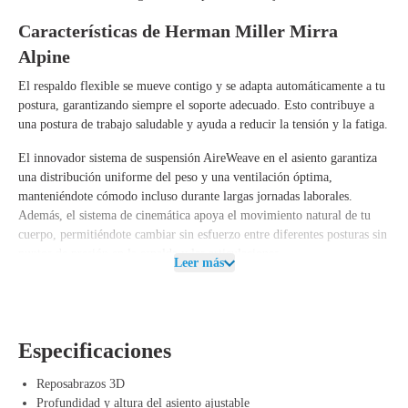
Características de Herman Miller Mirra
Alpine
El respaldo flexible se mueve contigo y se adapta automáticamente a tu
postura, garantizando siempre el soporte adecuado. Esto contribuye a
una postura de trabajo saludable y ayuda a reducir la tensión y la fatiga.
El innovador sistema de suspensión AireWeave en el asiento garantiza
una distribución uniforme del peso y una ventilación óptima,
manteniéndote cómodo incluso durante largas jornadas laborales.
Además, el sistema de cinemática apoya el movimiento natural de tu
cuerpo, permitiéndote cambiar sin esfuerzo entre diferentes posturas sin
puntos de presión en la espalda y las articulaciones.
Leer más
La sostenibilidad es un aspecto importante del Mirra. La silla está hecha
de un 42% de materiales reciclados y es un 96% reciclable. Además, se
pueden reemplazar partes individuales, lo que extiende
significativamente la vida útil de la silla y contribuye a un uso más
Especificaciones
sostenible.
Reposabrazos 3D
Ventajas de Herman Miller Mirra Alpine
Profundidad y altura del asiento ajustable