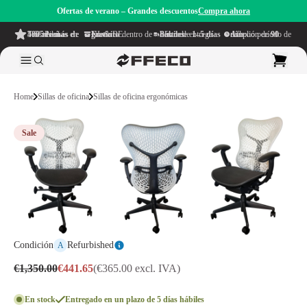
Ofertas de verano – Grandes descuentos
Compra ahora
4.6/5
de más de 500 reseñas
en TrustPilot
Envío gratuito
dentro de NL & BE
Plazo de entrega dentro de
1–5 días hábiles
Amplio período de reflexión de
90 días
Home
Sillas de oficina
Sillas de oficina ergonómicas
Sale
Condición
Refurbished
A
€1,350.00
€441.65
(€365.00 excl. IVA)
En stock
Entregado en un plazo de 5 días hábiles