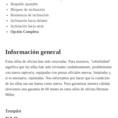
Respaldo ajustable
Respaldo dinámico – Se adapta a tu cuerpo para un soporte óptimo.
Bloqueo de inclinación
Sistema de suspensión AireWeave – Ofrece una experiencia de asiento
Resistencia de inclinación
cómoda y transpirable.
Inclinación hacia delante
Sistema de cinemática – Apoya movimientos naturales y reduce la
Inclinación hacia atrás
presión sobre la columna vertebral.
Opción Completa
Duradero y ecológico – Fabricado con materiales reciclados y
diseñado para una larga vida útil.
Diseño moderno – Atemporal y elegante, adecuado para cualquier
Información general
entorno de trabajo.
Estas sillas de oficina han sido renovadas. Para nosotros, "refurbished"
significa que las sillas han sido revisadas cuidadosamente, posiblemente
con nueva tapicería, equipadas con piezas oficiales nuevas, limpiadas y,
si es necesario, repintadas. Nos esforzamos por hacer que la condición
de las sillas sea tan buena como nueva. Para garantizar nuestra calidad,
ofrecemos una garantía de 60 meses en estas sillas de oficina Herman
Miller.
Trustpilot