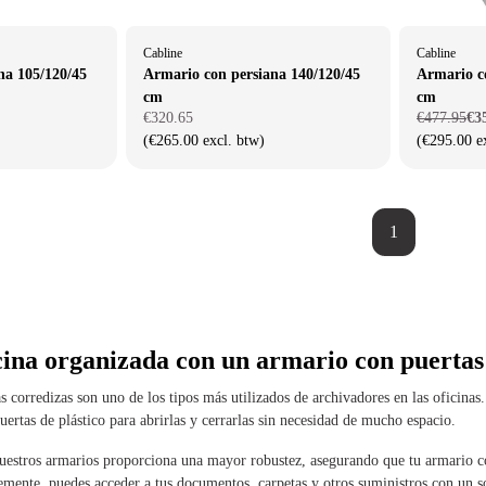
Cabline
Cabline
na 105/120/45
Armario con persiana 140/120/45
Armario c
cm
cm
€320.65
€477.95
€3
(€265.00 excl. btw)
(€295.00 e
1
cina organizada con un armario con puertas
 corredizas son uno de los tipos más utilizados de archivadores en las oficinas
puertas de plástico para abrirlas y cerrarlas sin necesidad de mucho espacio.
uestros armarios proporciona una mayor robustez, asegurando que tu armario co
vemente, puedes acceder a tus documentos, carpetas y otros suministros con un 