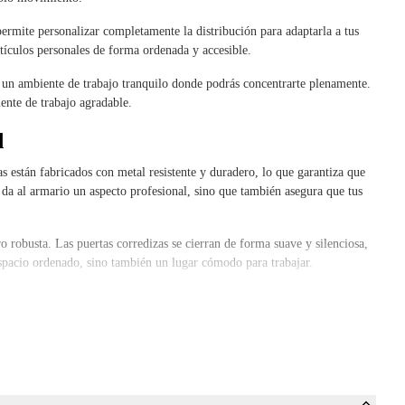
permite personalizar completamente la distribución para adaptarla a tus
rtículos personales de forma ordenada y accesible.
 un ambiente de trabajo tranquilo donde podrás concentrarte plenamente.
ente de trabajo agradable.
d
s están fabricados con metal resistente y duradero, lo que garantiza que
e da al armario un aspecto profesional, sino que también asegura que tus
o robusta. Las puertas corredizas se cierran de forma suave y silenciosa,
spacio ordenado, sino también un lugar cómodo para trabajar.
e y moderno
e color negro mate de Offeco es la opción perfecta. El elegante color
ia a tu espacio de trabajo.
e te permitirá concentrarte completamente en tu trabajo. Además, el
s que ya tengas.