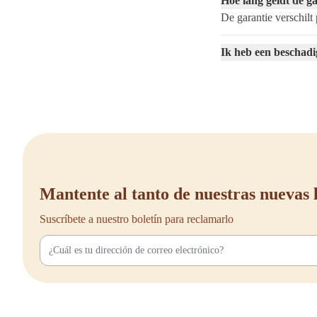
Hoe lang geldt de g
De garantie verschilt
¿Quieres una apariencia
Comprar un a
Ik heb een beschadi
¿Estás listo para llevar
experto y una amplia sel
Gracias a nuestros prec
o varias unidades para a
Si tienes preguntas o qu
De esta manera, puedes 
Mantente al tanto de nuestras nuevas 
puertas corredizas adec
Suscríbete a nuestro boletín para reclamarlo