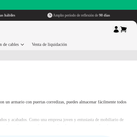
as hábiles
Amplio período de reflexión de
90 días
n de cables
Venta de liquidación
Con un armario con puertas corredizas, puedes almacenar fácilmente todos
maños y acabados. Como una empresa joven y entusiasta de mobiliario de
as trabajar de manera eficiente y cómoda en un entorno ordenado.