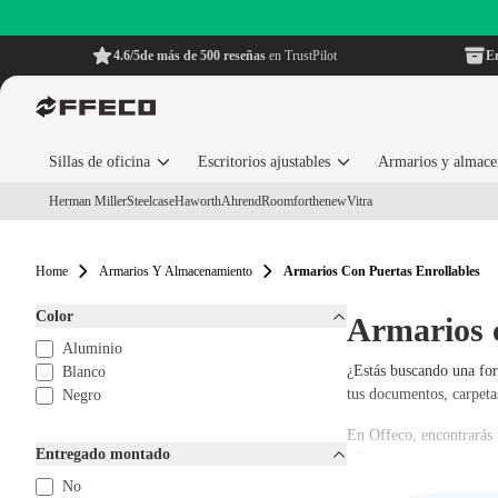
4.6/5
de más de 500 reseñas
en TrustPilot
En
Sillas de oficina
Escritorios ajustables
Armarios y almac
Herman Miller
Steelcase
Haworth
Ahrend
Roomforthenew
Vitra
Home
Armarios Y Almacenamiento
Armarios Con Puertas Enrollables
Color
Armarios c
Aluminio
¿Estás buscando una for
Blanco
tus documentos, carpeta
Negro
En Offeco, encontrarás 
Entregado montado
oficina, estamos encant
No