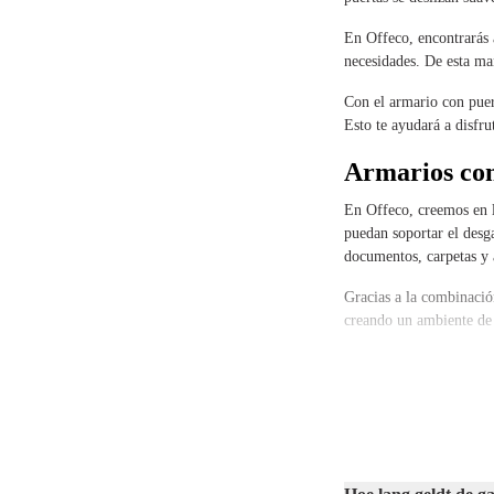
En Offeco, encontrarás a
necesidades. De esta ma
Con el armario con puer
Esto te ayudará a disfru
Armarios con
En Offeco, creemos en la
puedan soportar el desga
documentos, carpetas y 
Gracias a la combinación
creando un ambiente de 
Elige un arm
¿Buscas un aspecto mode
oscuro encaja perfectam
Con un armario con puer
acabado mate combina pe