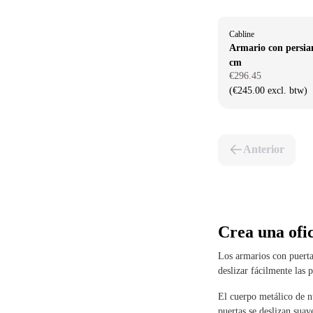
Cabline
Armario con persia
cm
€296.45
(€245.00 excl. btw)
Anterior
Crea una ofi
Los armarios con puertas
deslizar fácilmente las 
El cuerpo metálico de n
puertas se deslizan sua