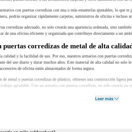
rmarios con puertas corredizas con una o más estanterías ajustables, lo que te 
nera, podrás organizar rápidamente carpetas, suministros de oficina e incluso a
tas corredizas adecuado, no solo crearás una apariencia ordenada, sino también
tar de una oficina eficiente y organizada que contribuye directamente a un ambi
 puertas corredizas de metal de alta calida
 calidad y la facilidad de uso. Por eso, nuestros armarios con puertas corrediza
ste del uso diario y durar muchos años. Este material de alta calidad no solo l
accesorios de oficina estén almacenados de forma segura.
 de metal y puertas corredizas de plástico, obtienes una construcción ligera per
trabajo agradable. Con un armario con puertas corredizas, no solo crearás un e
ario con puertas corredizas negro, elegant
Leer más
rno y minimalista en tu oficina? Entonces, un armario con puertas corredizas d
ente en un interior contemporáneo y minimalista, añadiendo un toque de eleganc
tas corredizas en negro, puedes crear fácilmente una atmósfera relajante, lo qu
rfectamente con otros muebles de oficina, como escritorios, sillas o accesorio