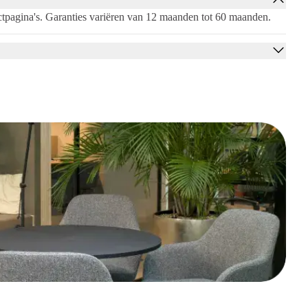
ductpagina's. Garanties variëren van 12 maanden tot 60 maanden.
la adición ideal para tu entorno de oficina moderno y organizado.
as corredizas? En Offeco, estamos listos para ofrecerte asesoramiento
esidades y presupuesto.
alidad-precio. Ya sea que busques un solo armario con puertas corredizas
orrecta.
rabajo, no dudes en contactarnos, y juntos discutiremos las posibilidades.
de una oficina organizada, moderna y ergonómica con el armario con