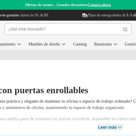
Ofertas de verano – Grandes descuentos
Compra ahora
vío gratuito
dentro de NL & BE
Plazo de entrega dentro de
1–5 dí
enamiento
Muebles de diseño
Gaming
Reuniones
Gestió
on puertas enrollables
ma práctica y elegante de mantener tu oficina o espacio de trabajo ordenado? 
s y suministros de oficina, manteniendo tu espacio de trabajo organizado.
una amplia gama de armarios con puertas corredizas, disponibles en varios ta
ados de ayudarte a elegir el armario con puertas corredizas ideal para que pued
Leer más