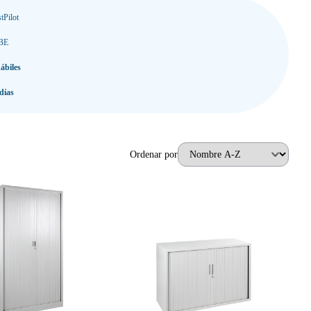
tPilot
 BE
ábiles
días
Ordenar por