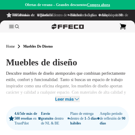
Ofertas de verano – Grandes descuentos
Compra ahora
4.6/5
de más de 500 reseñas
en TrustPilot
Envío gratuito
dentro de NL & BE
Plazo de entrega dentro de
1–5 días hábiles
Amplio período de reflexión de
90 días
Home
Muebles De Diseno
Muebles de diseño
Descubre muebles de diseño atemporales que combinan perfectamente
estilo, confort y funcionalidad. Tanto si buscas un espacio de trabajo
inspirador como una oficina elegante, los muebles de diseño aportan
carácter y calidad a cualquier espacio. Con materiales de alta calidad y
diseños bien pensados, los muebles de diseño son una inversión que
Leer más
disfrutarás durante años.
4.6/5
de más de
Envío
Plazo de entrega
Amplio período
En Offeco entendemos que el buen diseño es más que apariencia. Por
500 reseñas
en
gratuito
dentro
dentro de
1–5 días
de reflexión de
90
eso te ayudamos a encontrar muebles de diseño que se adapten
TrustPilot
de NL & BE
hábiles
días
perfectamente a tus necesidades y entorno de trabajo. Inspírate con