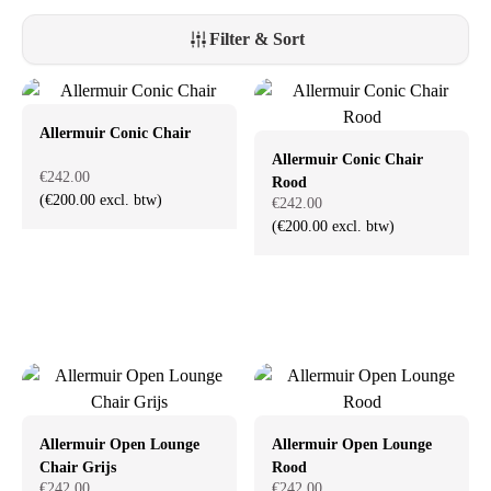
diseños icónicos, aprovecha el asesoramiento personalizado y completa
tu espacio con muebles de diseño elegantes que combinan confort y
Filter & Sort
estilo.
Allermuir Conic Chair
Allermuir Conic Chair
€242.00
Rood
(€200.00 excl. btw)
€242.00
(€200.00 excl. btw)
Allermuir Open Lounge
Allermuir Open Lounge
Chair Grijs
Rood
€242.00
€242.00