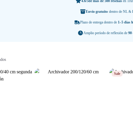
4.6/5
de más de 500 reseñas
en Trus
Envío gratuito
dentro de NL &
Plazo de entrega dentro de
1–5 días h
Amplio período de reflexión de
90 
ados
Sale