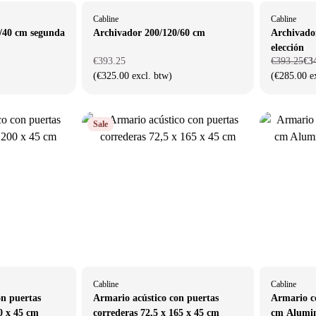
Cabline
Cabline
/40 cm segunda
Archivador 200/120/60 cm
Archivado
elección
€393.25
€393.25
€3
(€325.00 excl. btw)
(€285.00 e
Sale
Cabline
Cabline
on puertas
Armario acústico con puertas
Armario c
0 x 45 cm
correderas 72,5 x 165 x 45 cm
cm Alumin