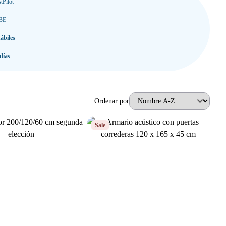
tPilot
 BE
ábiles
días
Ordenar por
Sale