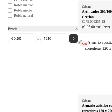
Roble marrón
Cabline
Roble medio
Archivador 200/100
Roble natural
elección
€275.00
€235.95
(€195.00 excl. btw)
Precio
tot
Sale
Cabline
Armario acústico c
correderas 120 x 20