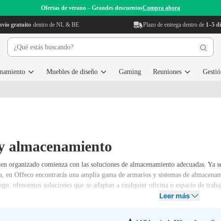
Ofertas de verano – Grandes descuentos
Compra ahora
vío gratuito
dentro de NL & BE
Plazo de entrega dentro de
1–5 dí
enamiento
Muebles de diseño
Gaming
Reuniones
Gestió
y almacenamiento
ien organizado comienza con las soluciones de almacenamiento adecuadas. Ya se
a, en Offeco encontrarás una amplia gama de armarios y sistemas de almacenam
ego, ofrecemos soluciones que se adaptan a cualquier oficina o espacio de traba
Leer más