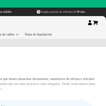
as hábiles
Amplio período de reflexión de
90 días
n de cables
Venta de liquidación
a que desees almacenar documentos, suministros de oficina o artículos
iento que son tanto prácticos como elegantes. Desde archivadores hasta
jo.