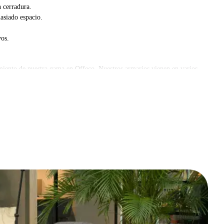
 cerradura.
asiado espacio.
vos.
amiento de nuestra gama en Offeco. Nuestros armarios vienen en varios
ajo.
 dudes en contactarnos, ¡estaremos encantados de ayudarte a encontrar la