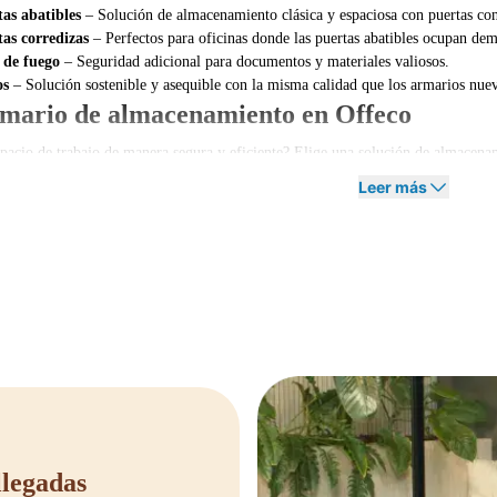
as abatibles
– Solución de almacenamiento clásica y espaciosa con puertas con
as corredizas
– Perfectos para oficinas donde las puertas abatibles ocupan dem
 de fuego
– Seguridad adicional para documentos y materiales valiosos.
os
– Solución sostenible y asequible con la misma calidad que los armarios nue
mario de almacenamiento en Offeco
spacio de trabajo de manera segura y eficiente? Elige una solución de almacen
ños, por lo que siempre encontrarás el armario adecuado para tu espacio de trab
Leer más
 o necesitas asesoramiento sobre qué armario se ajusta mejor a tu situación? No
nto ideal!
llegadas