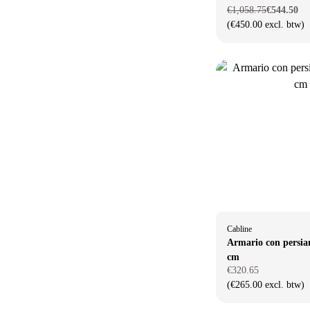
€1,058.75
€544.50
(€450.00 excl. btw)
Cabline
Armario con persia
cm
€320.65
(€265.00 excl. btw)