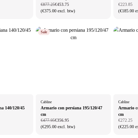
€877.25
€453.75
€223.85
(€375.00 excl. btw)
(€185.00 e
Sale
Cabline
Cabline
na 140/120/45
Armario con persiana 195/120/47
Armario c
cm
cm
€477.95
€356.95
€272.25
(€295.00 excl. btw)
(€225.00 e