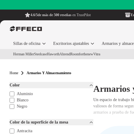
4.6/5
de más de 500 reseñas
en TrustPilot
En
Sillas de oficina
Escritorios ajustables
Armarios y almac
Herman Miller
Steelcase
Haworth
Ahrend
Roomforthenew
Vitra
Home
Armarios Y Almacenamiento
Color
Armarios 
Aluminio
Un espacio de trabajo b
Blanco
valiosos de forma segur
Negro
armarios a prueba de fu
Color de la superficie de la mesa
Antracita