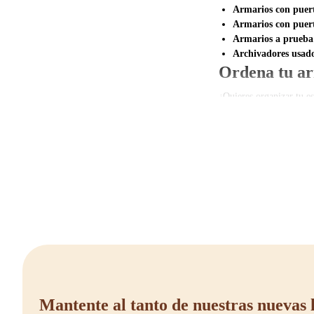
Armarios con puert
Armarios con puert
Armarios a prueba
Archivadores usad
Ordena tu ar
¿Quieres organizar tu e
tamaños, colores y dise
¿Tienes alguna pregunta
solución de almacenamie
Mantente al tanto de nuestras nuevas 