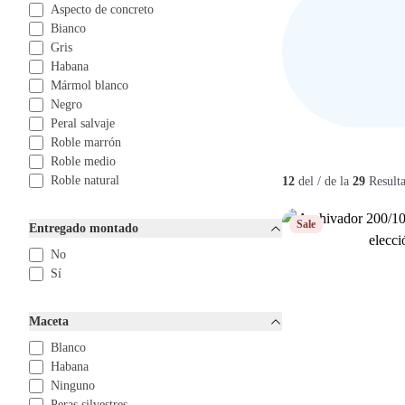
Aspecto de concreto
Bianco
Gris
Habana
Mármol blanco
Negro
Peral salvaje
Roble marrón
Roble medio
Roble natural
12
del / de la
29
Result
Sale
Entregado montado
No
Sí
Maceta
Blanco
Habana
Ninguno
Peras silvestres