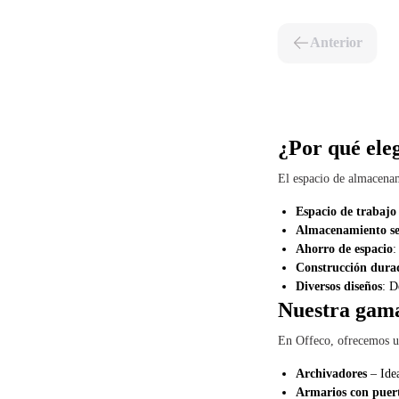
Anterior
¿Por qué ele
El espacio de almacenam
Espacio de trabajo
Almacenamiento s
Ahorro de espacio
:
Construcción dura
Diversos diseños
: D
Nuestra gama
En Offeco, ofrecemos un
Archivadores
– Ide
Armarios con puert