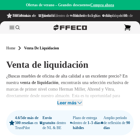
Ofertas de verano – Grandes descuentos
Compra ahora
4.6/5
de más de 500 reseñas
en TrustPilot
Envío gratuito
dentro de NL & BE
Plazo de entrega dentro de
1–5 días hábiles
Amplio período de reflexión de
90 días
Home
Venta De Liquidacion
Venta de liquidación
¿Buscas muebles de oficina de alta calidad a un excelente precio? En
nuestra
venta de liquidación
, encontrarás una selección exclusiva de
marcas de primer nivel como Herman Miller, Ahrend y Vitra,
directamente desde nuestro almacén. Esta es tu oportunidad para
comprar muebles premium con descuentos significativos, sin
Leer más
comprometer la calidad. Todos los productos en esta categoría están a
precios competitivos y cuentan con garantía, asegurando que realices
4.6/5
de más de
Envío
Plazo de entrega
Amplio período
una compra confiable y duradera.
500 reseñas
en
gratuito
dentro
dentro de
1–5 días
de reflexión de
90
TrustPilot
de NL & BE
hábiles
días