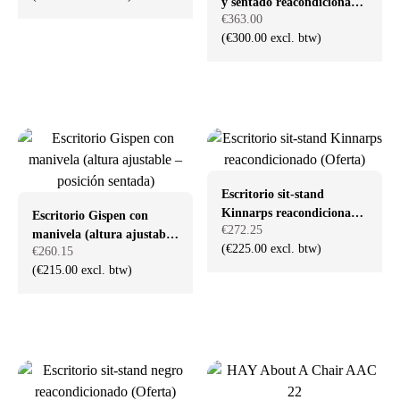
y sentado reacondicionado
€363.00
de 4 patas (mesa de
(€300.00 excl. btw)
trabajo)
Escritorio sit-stand
Kinnarps reacondicionado
Escritorio Gispen con
€272.25
(Oferta)
manivela (altura ajustable
(€225.00 excl. btw)
€260.15
– posición sentada)
(€215.00 excl. btw)