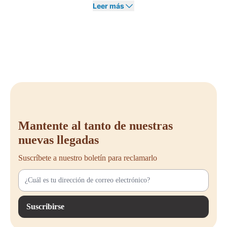
Leer más
¡Actúa rápido, una vez que se agote, se acabó!
¿Quieres aprovechar las grandes marcas a precios bajos? No esperes
demasiado, ya que el stock de nuestra venta de liquidación es limitado y
se actualiza regularmente. Una vez que un producto se agote, no se
volverá a reabastecer. Consulta nuestras ofertas actuales en línea o
contáctanos para más información. ¡No te pierdas esta oportunidad de
conseguir muebles de oficina premium a precios con descuentos
significativos!
Mantente al tanto de nuestras
nuevas llegadas
Suscríbete a nuestro boletín para reclamarlo
Suscribirse