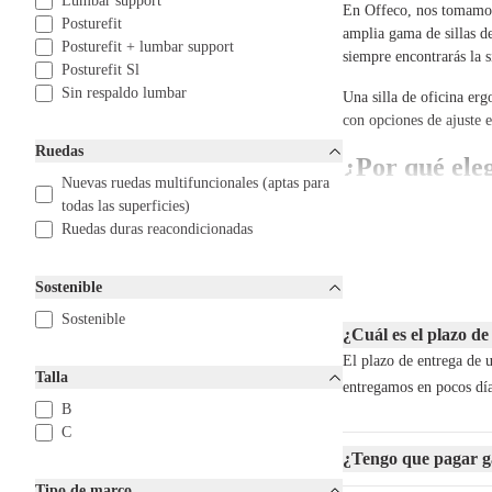
Lumbar support
En Offeco, nos tomamos 
Posturefit
amplia gama de sillas d
Posturefit + lumbar support
siempre encontrarás la s
Posturefit Sl
Sin respaldo lumbar
Una silla de oficina erg
con opciones de ajuste e
Ruedas
¿Por qué eleg
Nuevas ruedas multifuncionales (aptas para
En Offeco, hacemos todo
todas las superficies)
marcas reconocidas, sin
Ruedas duras reacondicionadas
Estamos encantados de ay
Sostenible
decisión inteligente que 
Sostenible
¿Es la sostenibilidad i
¿Cuál es el plazo de
futuro más verde mientr
El plazo de entrega de u
Talla
entregamos en pocos día
¿Buscas comp
B
C
En Offeco, estamos felic
¿Tengo que pagar gas
atrás. Ya sea que desees
Tipo de marco