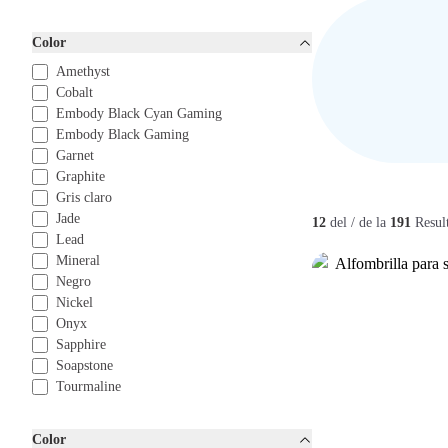
En Offeco, entendemos l
solución perfecta para 
Color
Amethyst
Cobalt
Embody Black Cyan Gaming
Embody Black Gaming
Garnet
Graphite
Gris claro
Jade
12
del / de la
191
Resul
Lead
Mineral
Negro
Nickel
Onyx
Sapphire
Soapstone
Tourmaline
Color