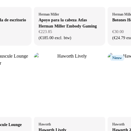
Herman Miller
Herman Mill
la de escritorio
Apoyo para la cabeza Atlas
Botones H
Herman Miller Embody Gaming
€223.85
€30.00
(€185.00 excl. btw)
(€24.79 ex
Nieuw
Haworth
Haworth
scule Lounge
Haworth Lively
Haworth Z