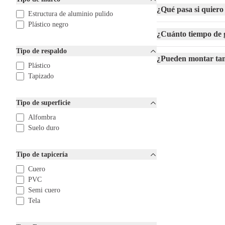
Te invitamos a explorar
¿Qué pasa si quiero 
Estructura de aluminio pulido
necesidades? No dudes e
Plástico negro
¿Cuánto tiempo de ga
Con nuestro servicio exp
de oficina Offeco y dis
Tipo de respaldo
¿Pueden montar tamb
Plástico
Tapizado
Tipo de superficie
Alfombra
Suelo duro
Tipo de tapicería
Cuero
PVC
Semi cuero
Tela