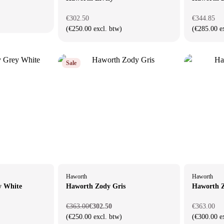
€302.50
€344.85
(€250.00 excl. btw)
(€285.00 e
Sale
Haworth
Haworth
y White
Haworth Zody Gris
Haworth 
€363.00
€302.50
€363.00
(€250.00 excl. btw)
(€300.00 e