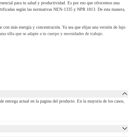
sencial para tu salud y productividad. Es por eso que ofrecemos una
 certificadas según las normativas NEN-1335 y NPR 1813. De esta manera,
r con más energía y concentración. Ya sea que elijas una versión de lujo
na silla que se adapte a tu cuerpo y necesidades de trabajo.
con tus necesidades. No solo ofrecemos una amplia selección de sillas de
cina (en casa). De esta manera, puedes estar seguro de que tomarás una
 por reutilizar y dar una segunda vida a los muebles, contribuyendo a un
os.
de entrega actual en la pagina del producto. En la mayoría de los casos,
es la diferencia que una buena silla puede hacer, nunca querrás volver
ros especialistas, estamos aquí para ayudarte.