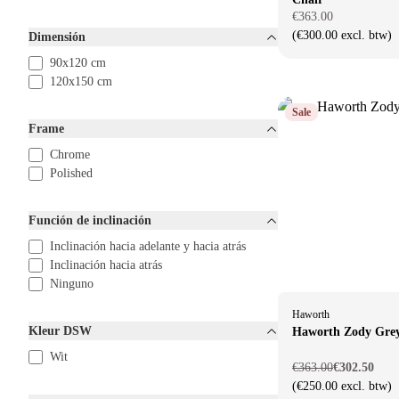
€363.00
(€300.00 excl. btw)
Dimensión
90x120 cm
120x150 cm
Sale
Frame
Chrome
Polished
Función de inclinación
Inclinación hacia adelante y hacia atrás
Inclinación hacia atrás
Ninguno
Haworth
Kleur DSW
Haworth Zody Gre
Wit
€363.00
€302.50
(€250.00 excl. btw)