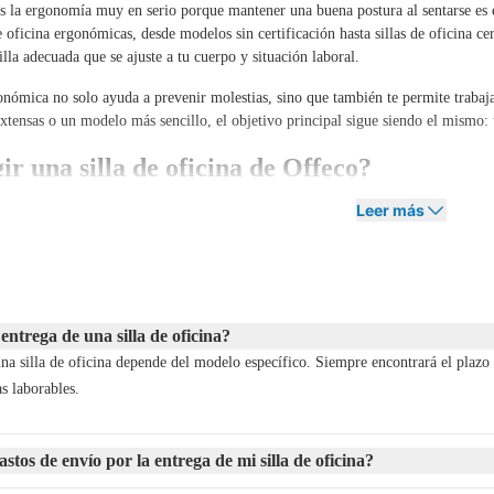
la ergonomía muy en serio porque mantener una buena postura al sentarse es e
e oficina ergonómicas, desde modelos sin certificación hasta sillas de oficina
illa adecuada que se ajuste a tu cuerpo y situación laboral.
onómica no solo ayuda a prevenir molestias, sino que también te permite trabaja
xtensas o un modelo más sencillo, el objetivo principal sigue siendo el mismo: u
ir una silla de oficina de Offeco?
 lo posible para proporcionarte una silla de oficina que cumpla perfectamente 
Leer más
o que también contamos con nuestra propia línea de soluciones ergonómicas.
udarte a considerar tu presupuesto, estilo de trabajo y la apariencia de tu ofi
contribuirá a tu disfrute y bienestar laboral a largo plazo.
mportante para ti? Entonces Offeco es el lugar adecuado para ti. Nos esforzamos
 entrega de una silla de oficina?
as te proporcionamos una silla de oficina de alta calidad que durará muchos añ
na silla de oficina depende del modelo específico. Siempre encontrará el plazo 
s laborables.
rar una silla de oficina?
es de ayudarte a encontrar la silla de oficina perfecta. Una vez que experiment
tos de envío por la entrega de mi silla de oficina?
 hacer un pedido en línea de inmediato o primero recibir asesoramiento de nuest