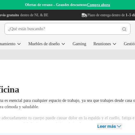
Ofertas de verano – Grandes descuentos
Compra ahora
vío gratuito
dentro de NL & BE
Plazo de entrega dentro de
1–5 dí
enamiento
Muebles de diseño
Gaming
Reuniones
Gestió
ficina
na es esencial para cualquier espacio de trabajo, ya sea que trabajes desde casa
ra cómoda y saludable.
 adecuadamente tu cuerpo puede causar dolor en la espalda y el cuello, fatiga e 
ejoras tu comodidad, sino que también trabajas de manera más productiva y previ
Leer más