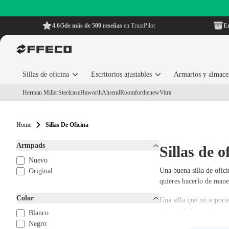
4.6/5
de más de 500 reseñas
en TrustPilot
En
Sillas de oficina
Escritorios ajustables
Armarios y almac
Herman Miller
Steelcase
Haworth
Ahrend
Roomforthenew
Vitra
Home
Sillas De Oficina
Armpads
Sillas de o
Nuevo
Una buena silla de ofici
Original
quieres hacerlo de mane
Color
Una silla que no soporte
alta calidad, no solo m
Blanco
Negro