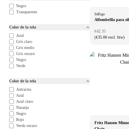
Negro
Transparente
SitErgo
Alfombrilla para sil
Color de la tela
€42.35
Azul
(€35.00 excl. btw)
Gris claro
Gris medio
Gris oscuro
Negro
Verde
Color de la tela
Antracita
Azul
Azul claro
Naranja
Negro
Rojo
Fritz Hansen Minu
Verde oscuro
Chair