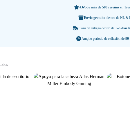
o importante que es encontrar la silla de oficina adecuada. Por eso ofrecemos 
cada situación. Experimenta por ti mismo la diferencia que puede hacer una sill
4.6/5
de más de 500 reseñas
en Trus
Envío gratuito
dentro de NL &
Plazo de entrega dentro de
1–5 días h
Amplio período de reflexión de
90 
tados