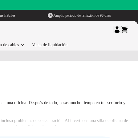
as hábiles
Amplio período de reflexión de
90 días
n de cables
Venta de liquidación
 o en una oficina. Después de todo, pasas mucho tiempo en tu escritorio y
incluso problemas de concentración. Al invertir en una silla de oficina de
enes molestias físicas a largo plazo.