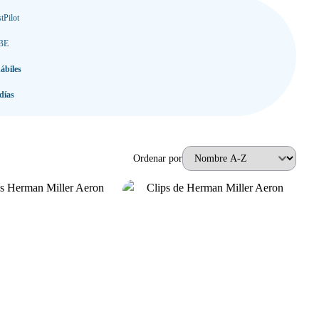
una amplia gama de sillas de oficina, asegurándonos de que encuentres la
a de oficina cómoda.
tPilot
 BE
ábiles
días
Ordenar por