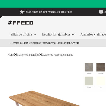
4.6/5
de más de 500 reseñas
en TrustPilot
En
Sillas de oficina
Escritorios ajustables
Armarios y almac
Herman Miller
Steelcase
Haworth
Ahrend
Roomforthenew
Vitra
Home
Escritorios ajustables
Escritorios reacondicionados