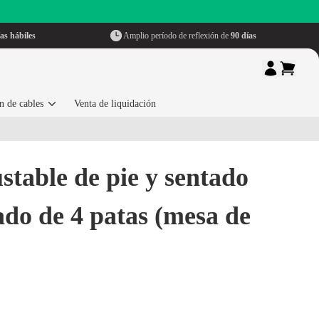
as hábiles
Amplio período de reflexión de
90 días
n de cables
Venta de liquidación
ustable de pie y sentado
do de 4 patas (mesa de