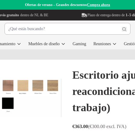
Ofertas de verano – Grandes descuentos
Compra ahora
vío gratuito
dentro de NL & BE
Plazo de entrega dentro de
1–5 dí
enamiento
Muebles de diseño
Gaming
Reuniones
Gestió
Escritorio aj
reacondiciona
trabajo)
€363.00
(€300.00 excl. IVA)