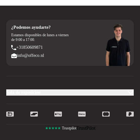
¿Podemos ayudarte?
Estamos disponibles de lunes a viernes
de 9:00 a 17:00.
+31850609871
info@offeco.nl
Sala de exposición
TrustPilot
★★★★★
Trustpilot