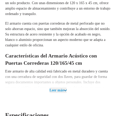
un solo producto. Con unas dimensiones de
120 x 165 x 45 cm
, ofrece
amplio espacio de almacenamiento y contribuye a un entorno de trabajo
ordenado y tranquilo.
El armario cuenta con
puertas correderas de metal perforado
que no
solo ahorran espacio, sino que también mejoran la absorción del sonido.
Su
estructura de acero resistente
y la opción de acabado en
negro,
blanco o aluminio
proporcionan un aspecto moderno que se adapta a
cualquier estilo de oficina.
Características del Armario Acústico con
Puertas Correderas 120/165/45 cm
Este armario de alta calidad está fabricado en metal duradero y cuenta
con una
cerradura de seguridad con dos llaves
, para guardar de forma
segura documentos importantes u objetos personales. Incluye
dos
estantes ajustables
, perfectos para organizar archivadores, carpetas y
Leer más
material de oficina.
Además, puede complementarse con una
jardinera o una encimera
superior
(plantas y caja no incluidas) para un acabado natural y
elegante. Sus
propiedades acústicas
lo hacen ideal para oficinas abiertas
Especificaciones