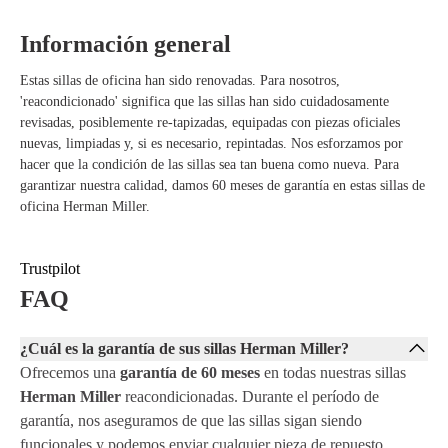
puntos de presión.
Sostenible y ecológica – Fabricada con material reciclado y diseñada
Información general
para una larga duración.
Diseño elegante en Graphite – Se adapta perfectamente tanto a
Estas sillas de oficina han sido renovadas. Para nosotros,
entornos de trabajo modernos como clásicos.
'reacondicionado' significa que las sillas han sido cuidadosamente
revisadas, posiblemente re-tapizadas, equipadas con piezas oficiales
nuevas, limpiadas y, si es necesario, repintadas. Nos esforzamos por
hacer que la condición de las sillas sea tan buena como nueva. Para
garantizar nuestra calidad, damos 60 meses de garantía en estas sillas de
oficina Herman Miller.
Trustpilot
FAQ
¿Cuál es la garantía de sus sillas Herman Miller?
Ofrecemos una
garantía de 60 meses
en todas nuestras sillas
Herman Miller
reacondicionadas. Durante el período de
garantía, nos aseguramos de que las sillas sigan siendo
funcionales y podemos enviar cualquier pieza de repuesto