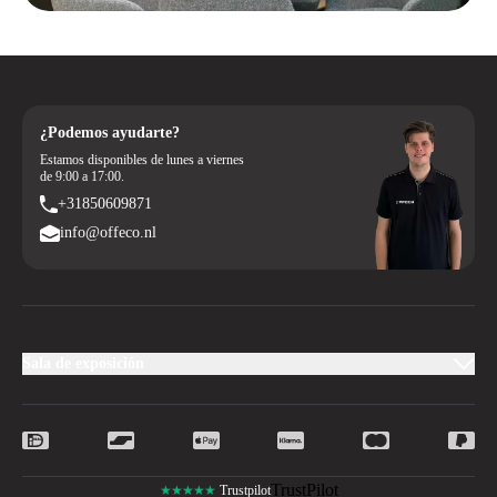
¿Podemos ayudarte?
Estamos disponibles de lunes a viernes
de 9:00 a 17:00.
+31850609871
info@offeco.nl
Sala de exposición
TrustPilot
★★★★★
Trustpilot