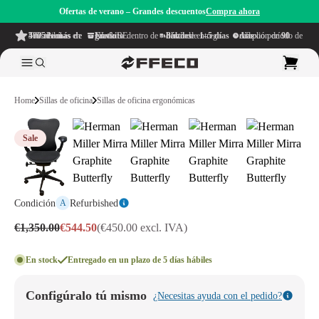
Ofertas de verano – Grandes descuentos
Compra ahora
4.6/5
de más de 500 reseñas
en TrustPilot
Envío gratuito
dentro de NL & BE
Plazo de entrega dentro de
1–5 días hábiles
Amplio período de reflexión de
90 días
Home
Sillas de oficina
Sillas de oficina ergonómicas
Sale
Condición
Refurbished
A
€1,350.00
€544.50
(€450.00 excl. IVA)
En stock
Entregado en un plazo de 5 días hábiles
Configúralo tú mismo
¿Necesitas ayuda con el pedido?