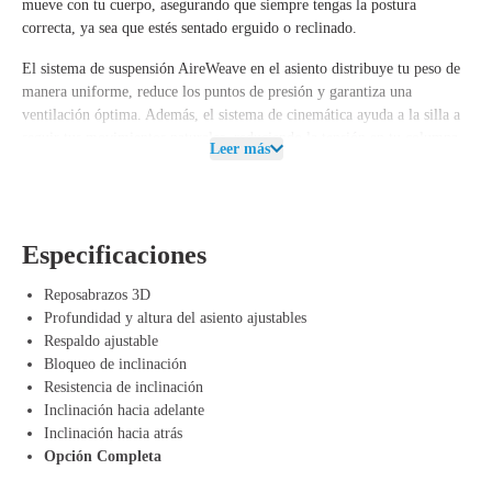
mueve con tu cuerpo, asegurando que siempre tengas la postura
correcta, ya sea que estés sentado erguido o reclinado.
El sistema de suspensión AireWeave en el asiento distribuye tu peso de
manera uniforme, reduce los puntos de presión y garantiza una
ventilación óptima. Además, el sistema de cinemática ayuda a la silla a
seguir tus movimientos naturales, reduciendo la tensión en tu columna
Leer más
vertebral y articulaciones.
La sostenibilidad es clave en la Mirra: está hecha con un 42% de
materiales reciclados y es reciclable en un 96%. Las partes se pueden
reemplazar fácilmente, lo que extiende la vida útil de la silla y la
Especificaciones
convierte en una opción ecológica.
Reposabrazos 3D
Ventajas de Herman Miller Mirra Graphite
Profundidad y altura del asiento ajustables
Respaldo ajustable
Butterfly
Bloqueo de inclinación
Respaldo Butterfly – Ofrece soporte flexible y dinámico para una
Resistencia de inclinación
comodidad prolongada.
Inclinación hacia adelante
Sistema de suspensión AireWeave – Asegura una distribución
Inclinación hacia atrás
uniforme del peso y comodidad transpirable.
Opción Completa
Sistema de cinemática – Apoya la libertad de movimiento natural sin