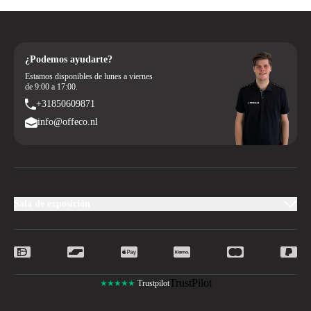
¿Podemos ayudarte?
Estamos disponibles de lunes a viernes
de 9:00 a 17:00.
+31850609871
info@offeco.nl
Sala de exposición
TrustPilot
★★★★★
Trustpilot