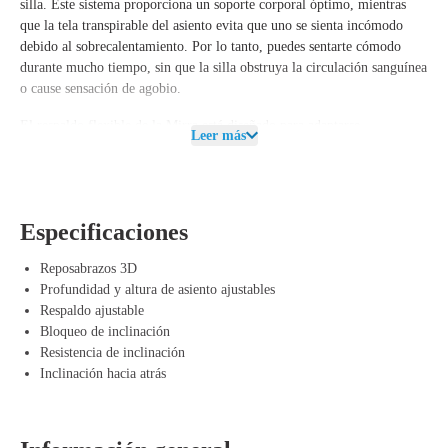
silla. Este sistema proporciona un soporte corporal óptimo, mientras
que la tela transpirable del asiento evita que uno se sienta incómodo
debido al sobrecalentamiento. Por lo tanto, puedes sentarte cómodo
durante mucho tiempo, sin que la silla obstruya la circulación sanguínea
o cause sensación de agobio.
El respaldo flexible de la Mirra está diseñado para adaptarse
Leer más
automáticamente a tus movimientos y postura de asiento. Esto
proporciona el soporte perfecto, ya sea que estés sentado erguido o
reclinado. El avanzado sistema de cinemática de la silla asegura que
puedas moverte suavemente y cambiar de postura sin esfuerzo. Reduce
Especificaciones
la presión sobre tu columna vertebral y caderas, lo que contribuye a una
postura laboral saludable y cómoda.
Reposabrazos 3D
Ventajas de Herman Miller Mirra Lightgrey
Profundidad y altura de asiento ajustables
Respaldo ajustable
Diseño ergonómico: La silla se adapta a tu cuerpo y postura para el
Bloqueo de inclinación
soporte adecuado.
Resistencia de inclinación
Sistema de suspensión AireWeave: Ofrece comodidad transpirable y
Inclinación hacia atrás
distribución uniforme del peso.
Sistema de cinemática: Proporciona movimientos suaves y alivia la
presión sobre la columna vertebral y las caderas.