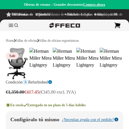
Ofertas de verano – Grandes descuentos
Compra ahora
4.6/5
de más de 500 reseñas
en TrustPilot
Envío gratuito
dentro de NL & BE
Plazo de entrega dentro de
1–5 días hábiles
Amplio período de reflexión de
90 días
Home
Sillas de oficina
Sillas de oficina ergonómicas
Sale
Condición
Refurbished
A
€1,350.00
€417.45
(€345.00 excl. IVA)
En stock
Entregado en un plazo de 5 días hábiles
Configúralo tú mismo
¿Necesitas ayuda con el pedido?