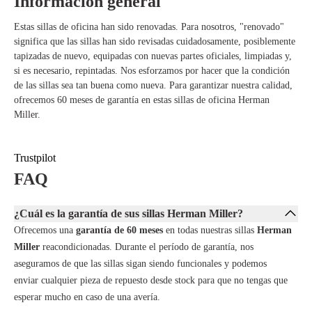
Información general
Duradera y ecológica: 42% de material reciclado, 96% reciclable y
piezas reemplazables.
Estas sillas de oficina han sido renovadas. Para nosotros, "renovado"
Elegante y funcional: El acabado Lightgrey ofrece un aspecto
significa que las sillas han sido revisadas cuidadosamente, posiblemente
moderno para cualquier oficina o espacio de trabajo.
tapizadas de nuevo, equipadas con nuevas partes oficiales, limpiadas y,
si es necesario, repintadas. Nos esforzamos por hacer que la condición
de las sillas sea tan buena como nueva. Para garantizar nuestra calidad,
ofrecemos 60 meses de garantía en estas sillas de oficina Herman
Miller.
Trustpilot
FAQ
¿Cuál es la garantía de sus sillas Herman Miller?
Ofrecemos una
garantía de 60 meses
en todas nuestras sillas
Herman
Miller
reacondicionadas. Durante el período de garantía, nos
aseguramos de que las sillas sigan siendo funcionales y podemos
enviar cualquier pieza de repuesto desde stock para que no tengas que
esperar mucho en caso de una avería.