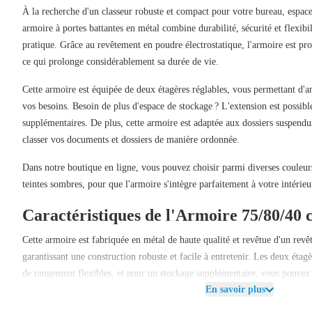
À la recherche d'un
classeur robuste et compact
pour votre bureau, espace
armoire à portes battantes en métal
combine
durabilité, sécurité et flexibil
pratique. Grâce au
revêtement en poudre électrostatique
, l'armoire est pr
ce qui prolonge considérablement sa durée de vie.
Cette armoire est équipée de
deux étagères réglables
, vous permettant d'
vos besoins. Besoin de plus d'espace de stockage ?
L'extension est possibl
supplémentaires. De plus, cette armoire est
adaptée aux dossiers suspendu
classer vos documents et dossiers de manière ordonnée.
Dans notre boutique en ligne, vous pouvez choisir parmi
diverses couleur
teintes sombres, pour que l'armoire s'intègre parfaitement à votre intérieu
Caractéristiques de l'Armoire 75/80/40
Cette armoire est fabriquée en
métal de haute qualité
et revêtue d'un
revê
garantissant une construction robuste et facile à entretenir. Les
deux étagè
de rangement flexibles, et pour un stockage supplémentaire, vous pouve
En savoir plus
supplémentaires
.