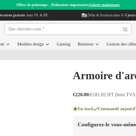
Offres de printemps – Réductions importantes
Acheter maintenant
ivraison gratuite
dans NL & BE
Délai de livraison dans
1–5 jours
ent
Meubles design
Gaming
Réunions
Gestion des câbl
Armoire d'ar
€220.00
(€181.82 HT (hors TVA
En stock
Commandé aujourd’hu
Configurez-le vous-mêm