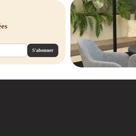
ées
S'abonner