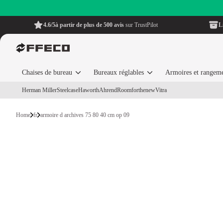
4.6/5
à partir de plus de 500 avis
sur TrustPilot
L
Chaises de bureau
Bureaux réglables
Armoires et rangem
Herman Miller
Steelcase
Haworth
Ahrend
Roomforthenew
Vitra
Home
fr
armoire d archives 75 80 40 cm op 09