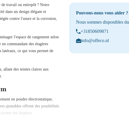
 de travail ou entrepôt ? Notre
ité
dans un design élégant et
Pouvons-nous vous aider ?
otégée contre l'usure et la corrosion,
Nous sommes disponibles du 
+31850609871
aménager l'espace de rangement selon
info@offeco.nl
e
en commandant des étagères
s latéraux
, ce qui vous permet de
s
, allant des teintes claires aux
r.
 cm
tement en poudre électrostatique
,
res ajustables
offrent des possibilités
z
ajouter des étagères