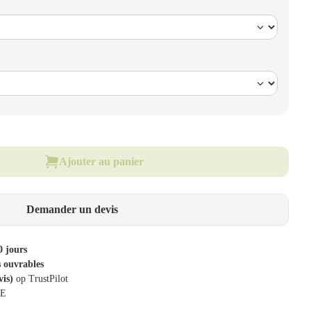
Ajouter au panier
Demander un devis
0 jours
s ouvrables
vis)
op TrustPilot
BE