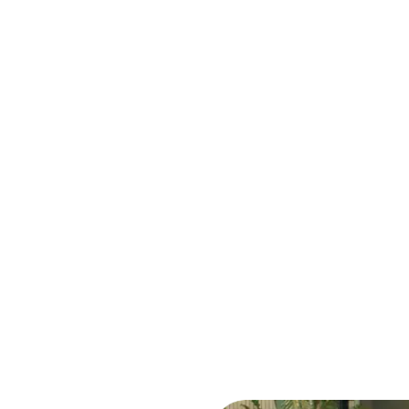
cluant
deux clés
, garantissant la
 protège contre l'usure et la
ockage.
nisation efficace.