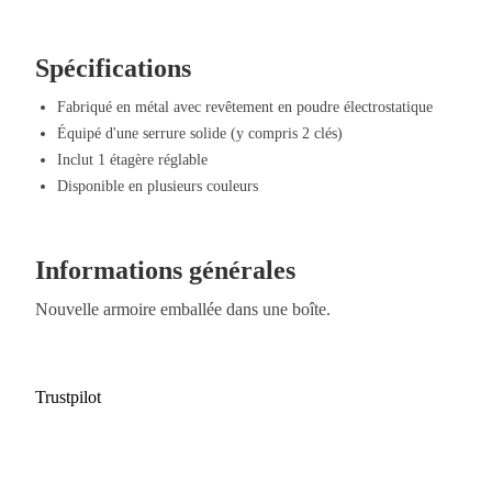
Pour une sécurité optimale, l'armoire est équipée d'une
serrure Ronis
, in
sécurité de vos documents confidentiels et objets de valeur.
Spécifications
Avantages de l'Armoire 75/80/40 cm
Fabriqué en métal avec revêtement en poudre électrostatique
Durable et résistant à l'usure – Le revêtement en poudre électrostatique
Équipé d'une serrure solide (y compris 2 clés)
corrosion.
Inclut 1 étagère réglable
Disponible en plusieurs couleurs
Compacte et pratique – Idéale pour les petits bureaux et espaces de st
Espace de rangement flexible – Deux étagères ajustables pour une orga
Informations générales
Sécurisé – Équipée d'une serrure Ronis et de deux clés.
Nouvelle armoire emballée dans une boîte.
Assemblage facile – Livrée démontée et rapide à assembler.
Trustpilot