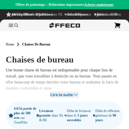
Offres de printemps – Réductions importantes
Acheter maintenant
4.6/5
à partir de plus de 500 avis
sur TrustPilot
Livraison gratuite
dans NL & BE
Délai de livraison dans
1–5 jours ouvrables
Délai de réflexion généreux de
90 jours
Home
Chaises De Bureau
Chaises de bureau
Une bonne chaise de bureau est indispensable pour chaque lieu de
travail, que vous travailliez à domicile ou au bureau. Vous passez en
effet beaucoup de temps derrière votre bureau et souhaitez le faire de
manière confortable et saine.
Lire la suite
Une chaise qui ne correspond pas bien à votre corps peut entraîner des
douleurs au dos et au cou, de la fatigue et même des problèmes de
4.6/5
à partir de
concentration. En investissant dans une bonne chaise de bureau, vous
Livraison
Délai de livraison
Délai de réflexion
plus de 500
gratuite
dans NL
dans
1–5 jours
généreux de
90
vous offrez non seulement plus de confort, mais vous travaillez
avis
sur
& BE
ouvrables
jours
TrustPilot
également de manière plus productive et évitez les douleurs physiques à