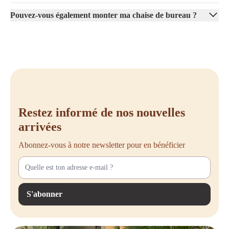
ergonomiques.
Pouvez-vous également monter ma chaise de bureau ?
Nous pensons également à votre budget, à votre style de travail et à
l'apparence de votre bureau (à domicile). Vous êtes ainsi assuré de faire
un choix judicieux qui contribuera à votre plaisir de travailler et à votre
bien-être sur le long terme.
La durabilité est-elle un sujet important pour vous ? Vous êtes au bon
endroit chez Offeco. Nous nous efforçons de réutiliser les meubles et de
leur donner une seconde vie. Ainsi, nous contribuons ensemble à un
avenir plus vert, tout en vous offrant une chaise de bureau de qualité
Restez informé de nos nouvelles
qui durera encore de nombreuses années.
arrivées
Acheter une chaise de bureau ?
Abonnez-vous à notre newsletter pour en bénéficier
Chez Offeco, nous vous aidons volontiers à trouver la chaise de bureau
qui vous convient parfaitement. Une fois que vous aurez expérimenté la
différence qu'une bonne chaise peut faire, vous ne voudrez plus en
changer. Que vous souhaitiez commander directement en ligne ou
S'abonner
d'abord obtenir des conseils de nos spécialistes, nous sommes heureux
de réfléchir avec vous.
Nous vous invitons à parcourir tranquillement notre assortiment et à