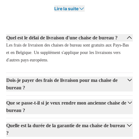
Lire la suite
Chez Offeco, nous prenons l'ergonomie très au sérieux, car une bonne
posture est essentielle pour votre santé et votre productivité. C'est
pourquoi nous proposons une large gamme de chaises de bureau
ergonomiques, allant de modèles sans certification aux chaises de
bureau NEN-1335 et NPR 1813 certifiées. Ainsi, vous trouverez
Quel est le délai de livraison d'une chaise de bureau ?
toujours la chaise qui convient à votre corps et à votre situation
Les frais de livraison des chaises de bureau sont gratuits aux Pays-Bas
professionnelle.
et en Belgique. Un supplément s'applique pour les livraisons vers
Avec une chaise de bureau ergonomique, vous ne prévenez pas
d'autres pays européens.
seulement les douleurs, mais vous travaillez également avec plus
d'énergie et de concentration. Que vous choisissiez un modèle haut de
gamme avec de nombreuses options de réglage ou un modèle plus
Dois-je payer des frais de livraison pour ma chaise de
simple, l'objectif reste le même : une chaise qui correspond à votre
bureau ?
corps et à vos besoins professionnels.
Que se passe-t-il si je veux rendre mon ancienne chaise de
Pourquoi choisir une chaise de bureau Offeco ?
bureau ?
Chez Offeco, nous mettons tout en œuvre pour vous offrir une chaise
de bureau qui correspond exactement à vos souhaits. Nous avons non
Quelle est la durée de la garantie de ma chaise de bureau
seulement un large assortiment de chaises de marques renommées, mais
?
nous proposons également notre propre ligne de solutions