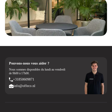
comparer les différentes options. Si vous avez des questions, que vous
cherchez une couleur spécifique ou que vous souhaitez savoir quel
modèle correspond le mieux à vos besoins, n'hésitez pas à nous
contacter par téléphone ou via le chat en direct, et nous trouverons
ensemble la meilleure solution.
Grâce à notre service expert, notre garantie étendue et notre livraison
rapide, vous n'aurez pas à attendre longtemps avant de vous installer
dans votre nouvelle chaise de bureau. Découvrez par vous-même la
différence qu'une chaise de bureau Offeco peut faire et profitez d'une
manière de travailler confortable et saine!
Pouvons-nous vous aider ?
Nous sommes disponibles du lundi au vendredi
de 9h00 à 17h00.
+31850609871
info@offeco.nl