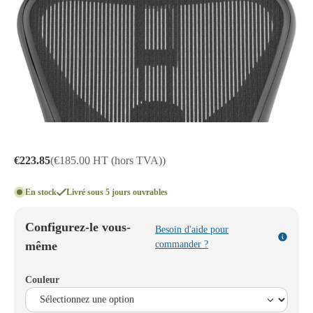
€223.85
(€185.00 HT (hors TVA))
En stock
Livré sous 5 jours ouvrables
Configurez-le vous-
Besoin d'aide pour
même
commander ?
Couleur