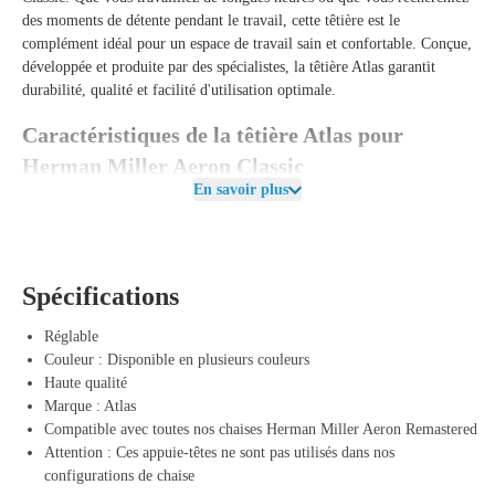
des moments de détente pendant le travail, cette têtière est le
complément idéal pour un espace de travail sain et confortable. Conçue,
développée et produite par des spécialistes, la têtière Atlas garantit
durabilité, qualité et facilité d'utilisation optimale.
Caractéristiques de la têtière Atlas pour
Herman Miller Aeron Classic
En savoir plus
La têtière Atlas combine un design réfléchi avec une fonctionnalité
ergonomique maximale. La têtière est entièrement réglable en hauteur,
en angle et en profondeur, de sorte que vous pouvez toujours ajuster le
soutien correct - quelle que soit votre morphologie ou votre posture de
Spécifications
travail. Grâce à son système de fixation astucieux, la têtière est facile à
installer, sans outils ni étapes complexes. En quelques minutes, profitez
Réglable
d'une posture assise améliorée et d'un confort supplémentaire.
Couleur : Disponible en plusieurs couleurs
Avec sa finition de haute qualité et sa construction solide mais flexible,
Haute qualité
la têtière s'intègre parfaitement au design de l'Aeron Classic. La têtière
Marque : Atlas
suit les mouvements de votre corps et offre précisément la détente dont
Compatible avec toutes nos chaises Herman Miller Aeron Remastered
vous avez besoin pour votre cou et vos épaules. Que vous travailliez
Attention : Ces appuie-têtes ne sont pas utilisés dans nos
activement ou que vous vous incliniez en arrière, la têtière Atlas vous
configurations de chaise