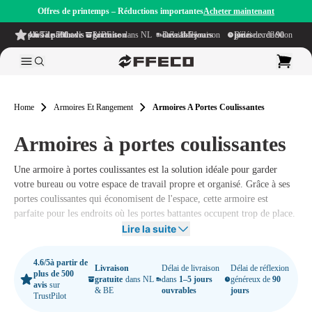
Offres de printemps – Réductions importantes
Acheter maintenant
4.6/5
à partir de plus de 500 avis
sur TrustPilot
Livraison gratuite
dans NL & BE
Délai de livraison dans
1–5 jours ouvrables
Délai de réflexion généreux de
90 jours
Home
Armoires Et Rangement
Armoires A Portes Coulissantes
Armoires à portes coulissantes
Une armoire à portes coulissantes est la solution idéale pour garder
votre bureau ou votre espace de travail propre et organisé.
Grâce à ses
portes coulissantes qui économisent de l'espace, cette armoire est
parfaite pour les endroits où les portes battantes occupent trop de place.
Que vous souhaitiez ranger des classeurs, des documents ou des
Lire la suite
fournitures de bureau, une armoire à portes coulissantes offre une
manière élégante et efficace de tout garder bien organisé.
4.6/5
à partir de
Livraison
Délai de livraison
Délai de réflexion
plus de 500
gratuite
dans NL
dans
1–5 jours
généreux de
90
avis
sur
& BE
ouvrables
jours
TrustPilot