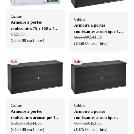
Cabline
Cabline
Armoire à portes
Armoire à portes
coulissantes 75 x 160 x 45
coulissantes acoustique 120
€423.50
cm
€968.00
€544.50
x 165 x 45 cm
(€350.00 excl. btw)
(€450.00 excl. btw)
Sale
Sale
Cabline
Cabline
Armoire à portes
Armoire à portes
coulissantes acoustique 120
coulissantes acoustique
€1,058.75
€544.50
€877.25
€453.75
x 200 x 45 cm
72,5 x 165 x 45 cm
(€450.00 excl. btw)
(€375.00 excl. btw)