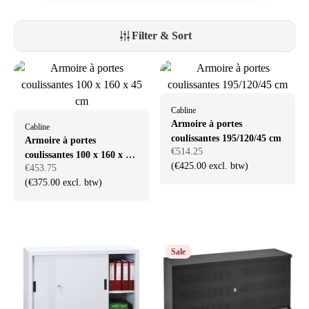
Filter & Sort
Cabline
Armoire à portes
Cabline
coulissantes 195/120/45 cm
Armoire à portes
€514.25
coulissantes 100 x 160 x 45
(€425.00 excl. btw)
€453.75
cm
(€375.00 excl. btw)
Sale