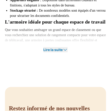
Apparence élégante :
Disponible dans différentes couleurs et
finitions, s'adaptant à tous les styles de bureau.
Stockage sécurisé :
De nombreux modèles sont équipés d'un verrou
pour sécuriser les documents confidentiels.
L'armoire idéale pour chaque espace de travail
Que vous souhaitiez aménager un grand espace de classement ou que
vous recherchiez une solution de rangement compacte pour votre espace
de télétravail, une armoire à portes coulissantes offre flexibilité et
fonctionnalité. Grâce aux étagères réglables, vous pouvez organiser
Lire la suite
l'armoire selon vos besoins et optimiser l'utilisation de l'espace
disponible.
De plus, les armoires à portes coulissantes ne sont pas seulement
pratiques, elles contribuent également à créer un environnement de
travail propre et professionnel. Plus de papiers éparpillés ou de
fournitures de bureau en désordre, mais un espace de travail soigné et
organisé.
Commandez votre armoire à portes
coulissantes chez Offeco
Restez informé de nos nouvelles
Vous souhaitez aménager votre bureau ou votre espace de travail de