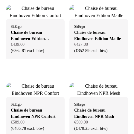
SitErgo
SitErgo
Chaise de bureau
Chaise de bureau
Eindhoven Edition
Eindhoven Edition Maille
€439.00
€427.00
Confort
(€362.81 excl. btw)
(€352.89 excl. btw)
SitErgo
SitErgo
Chaise de bureau
Chaise de bureau
Eindhoven NPR Confort
Eindhoven NPR Mesh
€589.00
€569.00
(€486.78 excl. btw)
(€470.25 excl. btw)