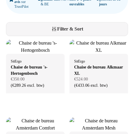
flexible ou que vous travailliez à domicile, nous sommes prêts à vous
avis
sur
& BE
ouvrables
jours
TrustPilot
aider à créer le lieu de travail parfait.
Filter & Sort
SitErgo
SitErgo
Chaise de bureau 's-
Chaise de bureau Alkmaar
Hertogenbosch
XL
€350.00
€524.00
(€289.26 excl. btw)
(€433.06 excl. btw)