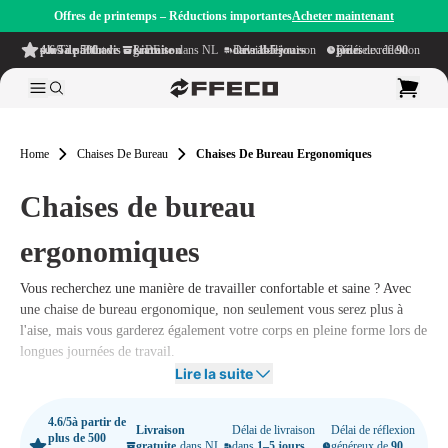
Offres de printemps – Réductions importantes
Acheter maintenant
4.6/5
à partir de plus de 500 avis
sur TrustPilot
Livraison gratuite
dans NL & BE
Délai de livraison dans
1–5 jours ouvrables
Délai de réflexion généreux de
90 jours
Home
Chaises De Bureau
Chaises De Bureau Ergonomiques
Chaises de bureau
ergonomiques
Vous recherchez une manière de travailler confortable et saine ?
Avec
une chaise de bureau ergonomique, non seulement vous serez plus à
l'aise, mais vous garderez également votre corps en pleine forme lors de
longues journées de travail.
Lire la suite
Chez Offeco, nous proposons un large assortiment de chaises de bureau
ergonomiques, afin que vous puissiez toujours trouver la chaise idéale
4.6/5
à partir de
qui correspond à vos besoins. Que vous aménagiez un espace de travail
Livraison
Délai de livraison
Délai de réflexion
plus de 500
gratuite
dans NL
dans
1–5 jours
généreux de
90