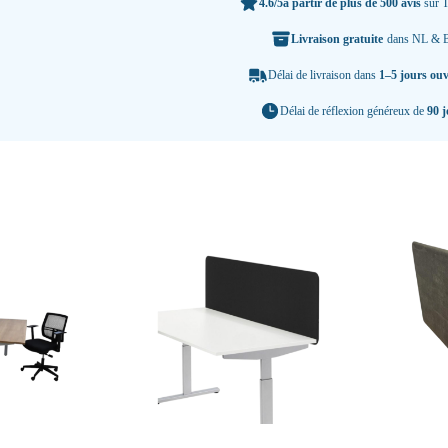
4.6/5
à partir de plus de 500 avis
sur T
Livraison gratuite
dans NL & 
Délai de livraison dans
1–5 jours ou
Délai de réflexion généreux de
90 j