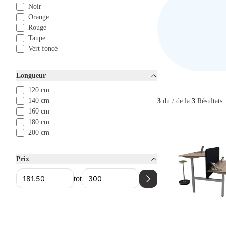
Noir
Orange
Rouge
Taupe
Vert foncé
Longueur
120 cm
140 cm
3
du / de la
3
Résultats
160 cm
180 cm
200 cm
Prix
tot