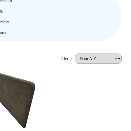
rustPilot
BE
vrables
ours
Trier par