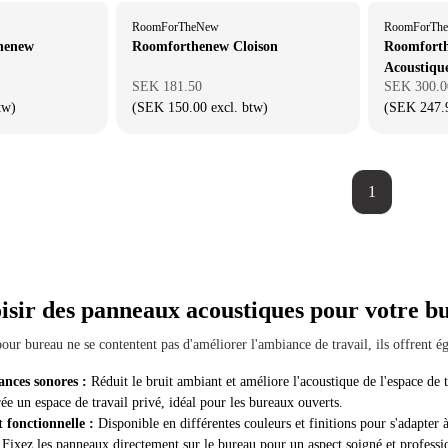
RoomForTheNew
RoomForTh
henew
Roomforthenew Cloison
Roomfort
Acoustiqu
SEK 181.50
SEK 300.0
tw)
(SEK 150.00 excl. btw)
(SEK 247.9
1
isir des panneaux acoustiques pour votre b
our bureau ne se contentent pas d'améliorer l'ambiance de travail, ils offrent é
ances sonores :
Réduit le bruit ambiant et améliore l'acoustique de l'espace de t
e un espace de travail privé, idéal pour les bureaux ouverts.
t fonctionnelle :
Disponible en différentes couleurs et finitions pour s'adapte
Fixez les panneaux directement sur le bureau pour un aspect soigné et professi