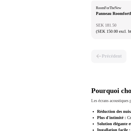
RoomForTheNew
Panneau Roomfort
SEK 181.50
(SEK 150.00 excl. b
Précédent
Pourquoi cho
Les écrans acoustiques p
Réduction des nuis
Plus d'intimité :
Cré
Solution élégante e
Installation facile :