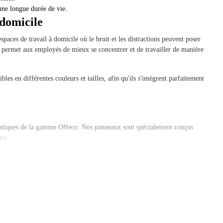
une longue durée de vie.
 domicile
spaces de travail à domicile où le bruit et les distractions peuvent poser
ui permet aux employés de mieux se concentrer et de travailler de manière
es en différentes couleurs et tailles, afin qu'ils s'intègrent parfaitement
ustiques de la gamme Offeco. Nos panneaux sont spécialement conçus
rer.
 de travail ? N'hésitez pas à nous contacter, nous serons heureux de vous