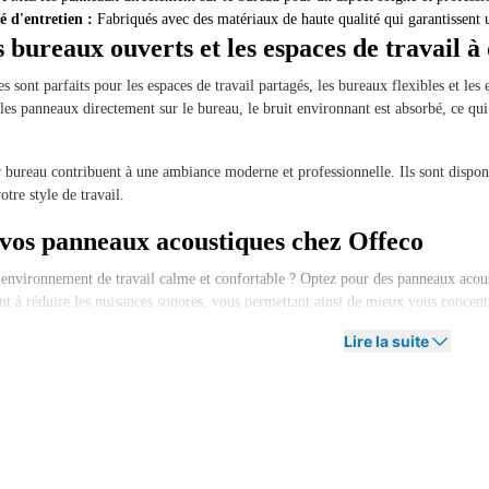
té d'entretien :
Fabriqués avec des matériaux de haute qualité qui garantissent 
s bureaux ouverts et les espaces de travail à
 sont parfaits pour les espaces de travail partagés, les bureaux flexibles et les e
 les panneaux directement sur le bureau, le bruit environnant est absorbé, ce q
 bureau contribuent à une ambiance moderne et professionnelle. Ils sont disponibl
otre style de travail.
os panneaux acoustiques chez Offeco
 environnement de travail calme et confortable ? Optez pour des panneaux aco
nt à réduire les nuisances sonores, vous permettant ainsi de mieux vous concent
Lire la suite
ou souhaitez des conseils sur la meilleure solution acoustique pour votre espace
e de travail idéal !