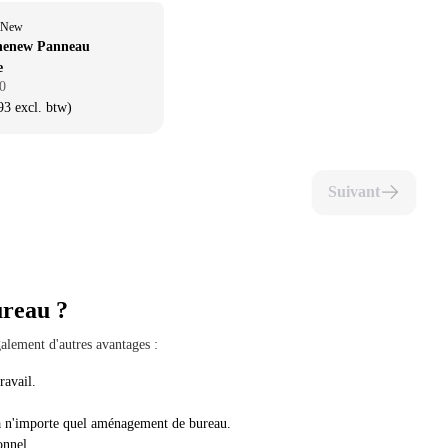
eNew
henew Panneau
e
0
3 excl. btw)
Suivant
ureau ?
galement d'autres avantages :
ravail.
r à n'importe quel aménagement de bureau.
onnel.