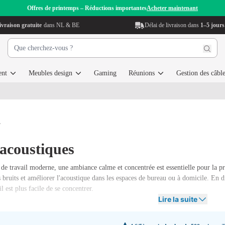
Offres de printemps – Réductions importantes
Acheter maintenant
ivraison gratuite
dans NL & BE
Délai de livraison dans
1–5 jours
ent
Meubles design
Gaming
Réunions
Gestion des câbl
s
acoustiques
e travail moderne, une ambiance calme et concentrée est essentielle pour la pr
s bruits et améliorer l'acoustique dans les espaces de bureau ou à domicile. En 
l est plus facile de se concentrer.
Lire la suite