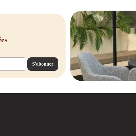
ées
S'abonner