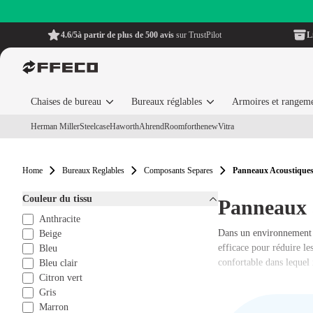
4.6/5
à partir de plus de 500 avis
sur TrustPilot
L
Chaises de bureau
Bureaux réglables
Armoires et rangem
Herman Miller
Steelcase
Haworth
Ahrend
Roomforthenew
Vitra
Home
Bureaux Reglables
Composants Separes
Panneaux Acoustique
Couleur du tissu
Panneaux 
Anthracite
Dans un environnement d
Beige
efficace pour réduire le
Bleu
confortable dans lequel i
Bleu clair
Citron vert
Gris
Marron