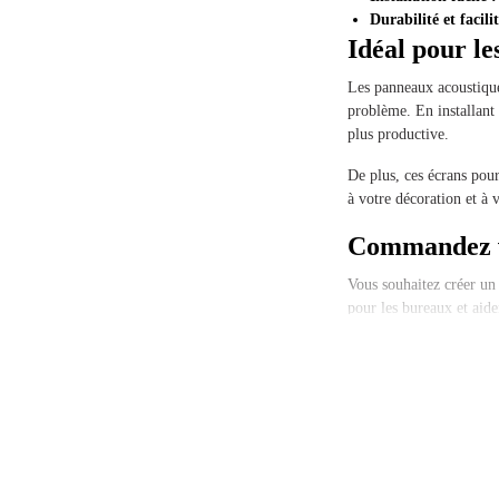
Durabilité et facili
Idéal pour le
Les panneaux acoustiques
problème. En installant
plus productive.
De plus, ces écrans pour
à votre décoration et à v
Commandez v
Vous souhaitez créer un
pour les bureaux et aide
Vous avez des questions 
aider à aménager l'espac