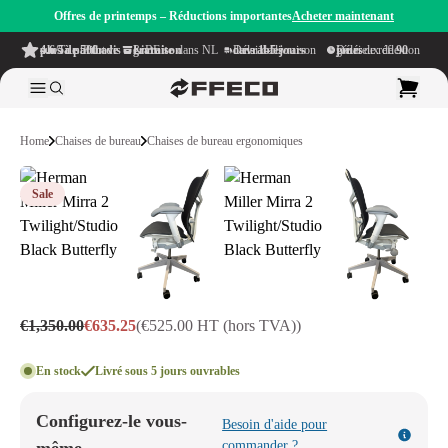
Offres de printemps – Réductions importantes
Acheter maintenant
4.6/5
à partir de plus de 500 avis
sur TrustPilot
Livraison gratuite
dans NL & BE
Délai de livraison dans
1–5 jours ouvrables
Délai de réflexion généreux de
90 jours
Home
Chaises de bureau
Chaises de bureau ergonomiques
Sale
€1,350.00
€635.25
(€525.00 HT (hors TVA))
En stock
Livré sous 5 jours ouvrables
Configurez-le vous-
Besoin d'aide pour
commander ?