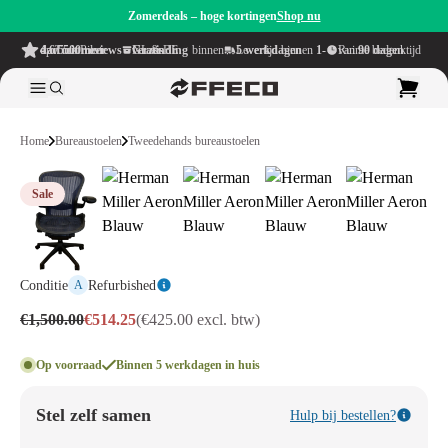
Zomerdeals – hoge kortingen
Shop nu
4.6/5
uit meer dan 500 reviews
op TrustPilot
Gratis verzending
binnen NL & BE
Levertijd binnen
1-5 werkdagen
Ruime bedenktijd van
90 dagen
Home
Bureaustoelen
Tweedehands bureaustoelen
Sale
Conditie
Refurbished
A
€1,500.00
€514.25
(€425.00 excl. btw)
Op voorraad
Binnen 5 werkdagen in huis
Stel zelf samen
Hulp bij bestellen?