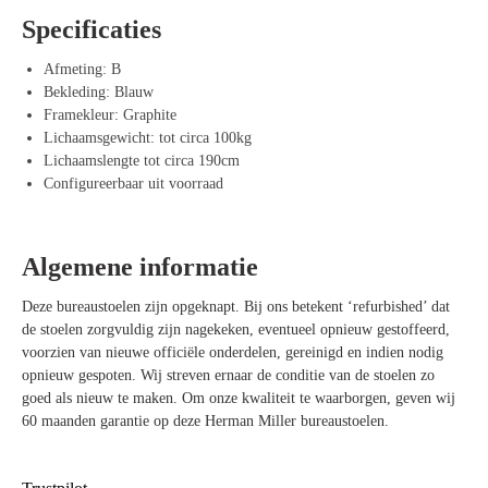
aan elke werkruimte, waardoor de stoel niet alleen functioneel maar
Specificaties
ook esthetisch aantrekkelijk is.
Afmeting: B
Voordelen van Herman Miller Aeron Blauw
Bekleding: Blauw
Framekleur: Graphite
Optimale pasvorm voor middelgrote gebruikers – Ideaal voor wie een
Lichaamsgewicht: tot circa 100kg
gebalanceerde zitervaring zoekt.
Lichaamslengte tot circa 190cm
Ademend Pellicle-mesh – Voorkomt warmteopbouw en bevordert
Configureerbaar uit voorraad
ventilatie.
Kinemat-mechanisme – Ondersteunt een natuurlijke zithouding en
vloeiende bewegingen.
Duurzaam en slijtvast – Gemaakt van hoogwaardige materialen voor
Algemene informatie
jarenlang gebruik.
Volledig aanpasbaar – Configureer naar wens, van basisuitvoering tot
Deze bureaustoelen zijn opgeknapt. Bij ons betekent ‘refurbished’ dat
full-option.
de stoelen zorgvuldig zijn nagekeken, eventueel opnieuw gestoffeerd,
Moderne uitstraling – De blauwe kleur voegt een stijlvolle en frisse
voorzien van nieuwe officiële onderdelen, gereinigd en indien nodig
look toe aan je werkplek.
opnieuw gespoten. Wij streven ernaar de conditie van de stoelen zo
goed als nieuw te maken. Om onze kwaliteit te waarborgen, geven wij
60 maanden garantie op deze Herman Miller bureaustoelen.