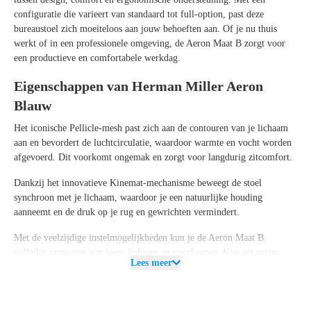
configuratie die varieert van standaard tot full-option
, past deze
bureaustoel zich moeiteloos aan jouw behoeften aan. Of je nu thuis
werkt of in een professionele omgeving, de Aeron Maat B zorgt voor
een productieve en comfortabele werkdag.
Eigenschappen van Herman Miller Aeron
Blauw
Het iconische Pellicle-mesh past zich aan de contouren van je lichaam
aan en bevordert de luchtcirculatie, waardoor warmte en vocht worden
afgevoerd. Dit voorkomt ongemak en zorgt voor langdurig zitcomfort.
Dankzij het innovatieve Kinemat-mechanisme beweegt de stoel
synchroon met je lichaam, waardoor je een natuurlijke houding
aanneemt en de druk op je rug en gewrichten vermindert.
Met de veelzijdige instelmogelijkheden kun je de Aeron Maat B
volledig aanpassen aan jouw lichaam en voorkeuren. Kies uit opties
Lees meer
zoals verstelbare armleuningen, lendensteun en kantelmechanismen
voor een op maat gemaakte zitervaring.
De stijlvolle blauwe kleur voegt een verfijnde en frisse uitstraling toe