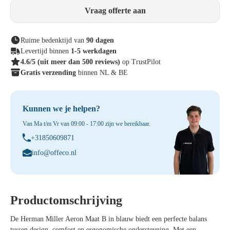
Vraag offerte aan
Ruime bedenktijd van
90 dagen
Levertijd binnen
1-5 werkdagen
4.6/5
(uit meer dan 500 reviews)
op TrustPilot
Gratis verzending
binnen NL & BE
Kunnen we je helpen?
Van Ma t/m Vr van 09:00 - 17:00 zijn we bereikbaar.
+31850609871
info@offeco.nl
Productomschrijving
De
Herman Miller Aeron Maat B in blauw
biedt een perfecte balans
tussen design, comfort en ergonomische ondersteuning. Met een