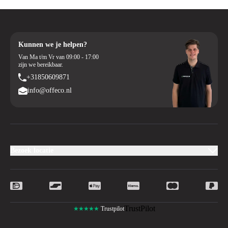
Kunnen we je helpen?
Van Ma t/m Vr van 09:00 - 17:00
zijn we bereikbaar.
+31850609871
info@offeco.nl
Bezoek locatie
TrustPilot
★★★★★
Trustpilot