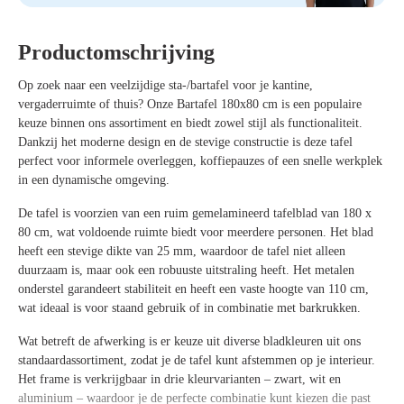
Productomschrijving
Op zoek naar een veelzijdige sta-/bartafel voor je kantine,
vergaderruimte of thuis? Onze
Bartafel 180x80 cm
is een populaire
keuze binnen ons assortiment en biedt zowel stijl als functionaliteit.
Dankzij het moderne design en de stevige constructie is deze tafel
perfect voor informele overleggen, koffiepauzes of een snelle werkplek
in een dynamische omgeving.
De tafel is voorzien van een ruim gemelamineerd tafelblad van
180 x
80 cm
, wat voldoende ruimte biedt voor meerdere personen. Het blad
heeft een
stevige dikte van 25 mm
, waardoor de tafel niet alleen
duurzaam is, maar ook een robuuste uitstraling heeft. Het metalen
onderstel garandeert stabiliteit en heeft een
vaste hoogte van 110 cm
,
wat ideaal is voor staand gebruik of in combinatie met barkrukken.
Wat betreft de afwerking is er keuze uit diverse
bladkleuren
uit ons
standaardassortiment, zodat je de tafel kunt afstemmen op je interieur.
Het
frame is verkrijgbaar in drie kleurvarianten
– zwart, wit en
aluminium – waardoor je de perfecte combinatie kunt kiezen die past