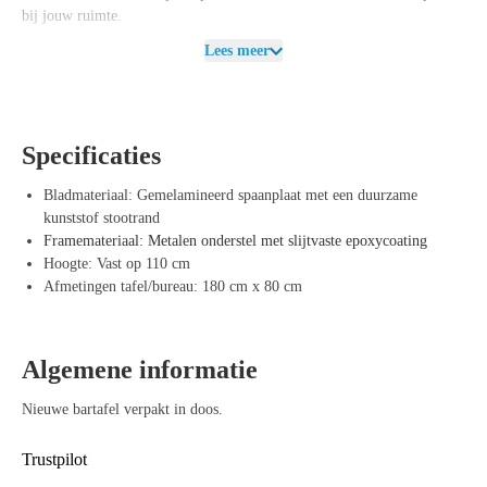
bij jouw ruimte.
Lees meer
Voordelen van Statafel/Bartafel 180x80cm
Ruim tafelblad
– Afmeting van 180 x 80 cm biedt voldoende plek
voor meerdere personen.
Stevig en duurzaam
– 25 mm dik gemelamineerd blad en robuust
Specificaties
metalen onderstel.
Perfecte hoogte
– Vaste hoogte van 110 cm, ideaal voor staand
Bladmateriaal: Gemelamineerd spaanplaat met een duurzame
gebruik of barkrukken.
kunststof stootrand
Diverse kleurmogelijkheden
– Keuze uit meerdere bladkleuren en
Framemateriaal: Metalen onderstel met slijtvaste epoxycoating
drie framekleuren (zwart, wit, aluminium).
Hoogte: Vast op 110 cm
Veelzijdig inzetbaar
– Geschikt voor kantines, vergaderruimtes,
Afmetingen tafel/bureau: 180 cm x 80 cm
horecagelegenheden of thuisgebruik.
Algemene informatie
Nieuwe bartafel verpakt in doos.
Trustpilot