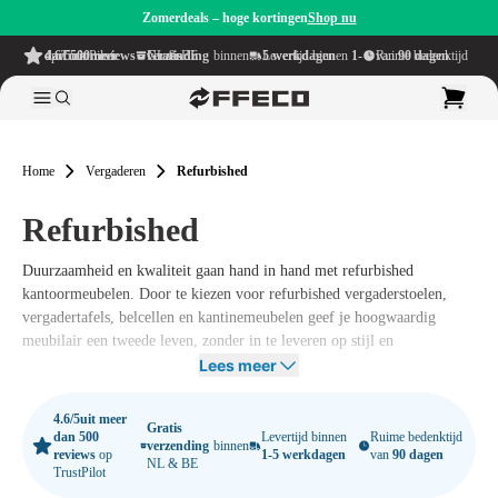
Zomerdeals – hoge kortingen
Shop nu
4.6/5
uit meer dan 500 reviews
op TrustPilot
Gratis verzending
binnen NL & BE
Levertijd binnen
1-5 werkdagen
Ruime bedenktijd van
90 dagen
Home
Vergaderen
Refurbished
Refurbished
Duurzaamheid en kwaliteit gaan hand in hand met refurbished
kantoormeubelen. Door te kiezen voor refurbished vergaderstoelen,
vergadertafels, belcellen en kantinemeubelen geef je hoogwaardig
meubilair een tweede leven, zonder in te leveren op stijl en
functionaliteit. Dit is niet alleen een milieuvriendelijke keuze, maar ook
Lees meer
een slimme investering. Bij
Offeco
vind je een ruim assortiment
refurbished kantoormeubelen die zorgvuldig zijn gecontroleerd en
4.6/5
uit meer
Gratis
opgeknapt, zodat ze er weer als nieuw uitzien en perfect presteren in
dan 500
Levertijd binnen
Ruime bedenktijd
verzending
binnen
reviews
op
1-5 werkdagen
van
90 dagen
elke werkomgeving.
NL & BE
TrustPilot