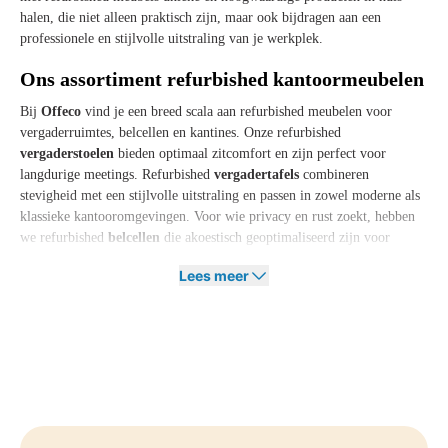
halen, die niet alleen praktisch zijn, maar ook bijdragen aan een
professionele en stijlvolle uitstraling van je werkplek.
Ons assortiment refurbished kantoormeubelen
Bij
Offeco
vind je een breed scala aan refurbished meubelen voor
vergaderruimtes, belcellen en kantines. Onze refurbished
vergaderstoelen
bieden optimaal zitcomfort en zijn perfect voor
langdurige meetings. Refurbished
vergadertafels
combineren
stevigheid met een stijlvolle uitstraling en passen in zowel moderne als
klassieke kantooromgevingen. Voor wie privacy en rust zoekt, hebben
we refurbished
belcellen
die akoestisch geoptimaliseerd zijn voor
ongestoorde telefoongesprekken en videovergaderingen. Ook voor
Lees meer
kantines bieden we refurbished oplossingen, zoals
kantinetafels en -
stoelen
, waarmee je een gezellige en functionele ruimte creëert zonder
de impact op het milieu te vergroten.
Kies voor refurbished kantoormeubelen bij
Offeco
Wil je je werkplek inrichten met duurzame, betaalbare en hoogwaardige
meubelen? Bij
Offeco
vind je een zorgvuldig geselecteerd aanbod van