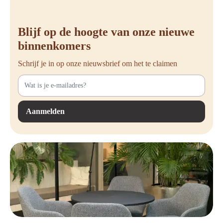
refurbished vergaderstoelen, vergadertafels, belcellen en
kantinemeubelen die er weer als nieuw uitzien en perfect functioneren.
Ontdek hoe je met refurbished meubilair niet alleen kosten bespaart,
Blijf op de hoogte van onze nieuwe
maar ook bijdraagt aan een groenere toekomst. Neem contact met ons
binnenkomers
op voor advies of bekijk ons aanbod online!
Schrijf je in op onze nieuwsbrief om het te claimen
Aanmelden