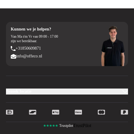
Kunnen we je helpen?
Van Ma t/m Vr van 09:00 - 17:00
zijn we bereikbaar.
+31850609871
info@offeco.nl
Bezoek locatie
TrustPilot
★★★★★
Trustpilot