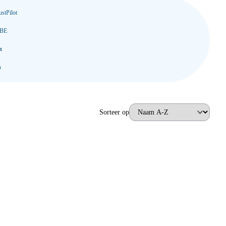
stPilot
 BE
n
n
Sorteer op