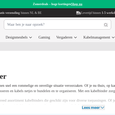
Zomerdeals – hoge kortingen
Shop nu
atis verzending
binnen NL & BE
Levertijd binnen
1-5 werk
Designmeubels
Gaming
Vergaderen
Kabelmanagement
er
en snel een rommelige en onveilige situatie veroorzaken. Of je nu thuis, op ka
noeren en kabels netjes te bundelen en te organiseren. Met een kabelbinder zor
breed assortiment kabelbinders die geschikt zijn voor diverse toepassingen. Of
ariant
, wij hebben de juiste oplossing voor jouw kabelmanagement.
Lees meer