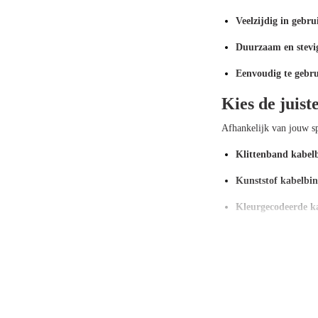
Veelzijdig in gebru
Duurzaam en stevi
Eenvoudig te gebr
Kies de juist
Afhankelijk van jouw sp
Klittenband kabel
Kunststof kabelbin
Kleurgecodeerde k
Extra lange of bre
Onze kabelbinders zijn v
Bestel jouw k
Wil je kabelbinders kope