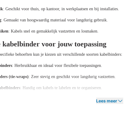
ik
: Geschikt voor thuis, op kantoor, in werkplaatsen en bij installaties.
g
: Gemaakt van hoogwaardig materiaal voor langdurig gebruik.
uiken
: Kabels snel en gemakkelijk vastzetten en losmaken.
e kabelbinder voor jouw toepassing
ecifieke behoeften kun je kiezen uit verschillende soorten kabelbinders:
binders
: Herbruikbaar en ideaal voor flexibele toepassingen.
ders (tie-wraps)
: Zeer stevig en geschikt voor langdurig vastzetten.
abelbinders
: Handig om kabels te labelen en te organiseren.
de kabelbinders
: Geschikt voor bundeling van dikke of meerdere kabels tegelij
Lees meer
erkrijgbaar in diverse lengtes, breedtes en kleuren, zodat je altijd een oplossin
abelbinders bij Offeco
n om je bekabeling overzichtelijk en veilig te houden? Bij Offeco helpen we je 