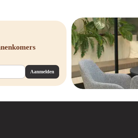
loplossing zoekt of een extra stevige variant voor professioneel gebruik, wij
 persoonlijk advies? Neem gerust contact met ons op. Wij helpen je graag bij h
innenkomers
Aanmelden