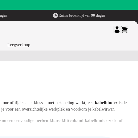
dagen
Ruime bedenktijd van
90 dagen
Leegverkoop
ntoor of tijdens het klussen met bekabeling werkt, een
kabelbinder
is de
g je voor een overzichtelijke werkplek en voorkom je kabelwirwar.
 je nu een eenvoudige
herbruikbare klittenband kabelbinder
zoekt of