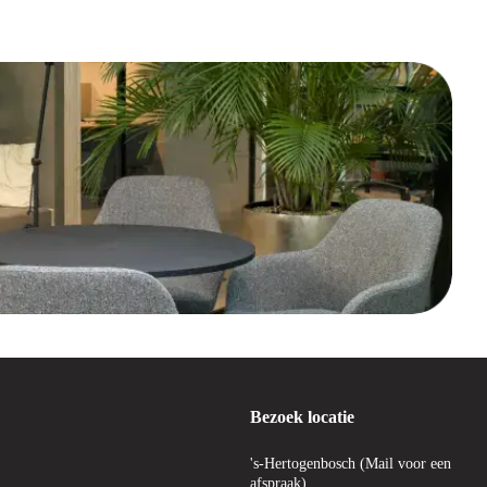
 bieden hoogwaardige producten voor efficiënt kabelmanagement.
et vinden van de beste kabelbinders voor jouw werkplek!
Bezoek locatie
's-Hertogenbosch (Mail voor een
afspraak)