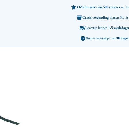
4.6/5
uit meer dan 500 reviews
op Tru
Gratis verzending
binnen NL &
Levertijd binnen
1-5 werkdage
Ruime bedenktijd van
90 dage