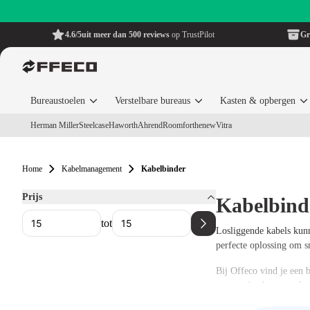
4.6/5
uit meer dan 500 reviews
op TrustPilot
Gr
Bureaustoelen
Verstelbare bureaus
Kasten & opbergen
Herman Miller
Steelcase
Haworth
Ahrend
Roomforthenew
Vitra
Home
Kabelmanagement
Kabelbinder
Prijs
Kabelbind
tot
Losliggende kabels kunn
perfecte oplossing om s
Bij Offeco vind je een 
een
stevige kunststof v