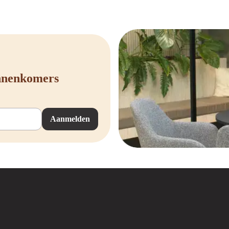
 Libernovo bureaustoel investeer je niet alleen in jouw werkcomfort, maar draa
uurzaamheid en hergebruik te stimuleren.
reaustoel kopen bij Offeco
steren in een hoogwaardige bureaustoel van Libernovo? Bij Offeco helpen we je 
nieuwe stoel.
innenkomers
e aanpak luisteren we naar jouw wensen en geven we advies op maat, zodat je alt
mplete kantoorinrichting nodig hebt, bij Offeco ben je verzekerd van deskundi
Aanmelden
 bij aan een duurzame toekomst. Heb je nog een oude bureaustoel die je niet m
en nieuwe bestemming kunnen geven. Bekijk ook onze
refurbished bureaustoel
n specifieke Libernovo bureaustoel?
 zorgvuldig geselecteerd assortiment Libernovo bureaustoelen. Elk model is o
bureaustoelen en vind de stoel die perfect aansluit bij jouw werkstijl.
n een ander merk kopen?
stoel van een ander merk bekijken? Offeco biedt een ruime keuze aan bureaust