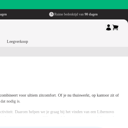
dagen
Ruime bedenktijd van
90 dagen
Leegverkoop
ombineert voor ultiem zitcomfort. Of je nu thuiswerkt, op kantoor zit of
dat nodig is.
ctiviteit. Daarom helpen we je graag bij het vinden van een Libernovo
sche functies en ervaar zelf het verschil met een
bureaustoel
die comfort