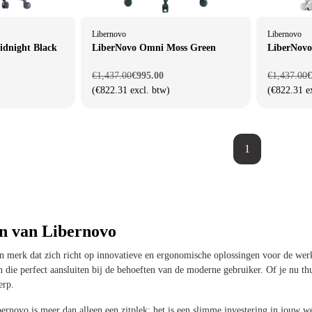
Libernovo
Libernovo
dnight Black
LiberNovo Omni Moss Green
LiberNovo
€1,437.00
€995.00
€1,437.00
€
(€822.31 excl. btw)
(€822.31 e
1
n van Libernovo
 merk dat zich richt op innovatieve en ergonomische oplossingen voor de werk
 die perfect aansluiten bij de behoeften van de moderne gebruiker. Of je nu th
erp.
ernovo is meer dan alleen een zitplek; het is een slimme investering in jouw 