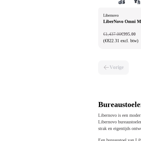
Libernovo
LiberNovo Omni Mi
€1,437.00
€995.00
(€822.31 excl. btw)
Vorige
Bureaustoele
Libernovo is een modern
Libernovo bureaustoelen
strak en eigentijds ontw
Een bureaustoel van Lib