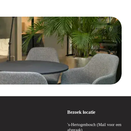
g je ook bij aan een duurzame werkplek. Dat sluit perfect aan bij de
graag bij het maken van de juiste keuze en zorgen we ervoor dat je snel
ijd een model kiest dat bij je past. Of je nu een stoel zoekt voor je
g advies en een prettige samenwerking.
eer gebruikt? Bij ons kun je deze kosteloos meegeven, zodat we deze
en
voor een duurzame en voordelige keuze.
ntworpen met focus op ergonomie, comfort en modern design. Ontdek de
Bezoek locatie
oelen van verschillende A-merken. Neem een kijkje bij onze:
's-Hertogenbosch (Mail voor een
afspraak)