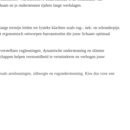
chaam en je ondersteunen tijdens lange werkdagen.
nge termijn leiden tot fysieke klachten zoals rug-, nek- en schouderpijn.
et ergonomisch ontworpen bureaustoelen die jouw lichaam optimaal
verstelbare rugleuningen, dynamische ondersteuning en slimme
enschappen helpen vermoeidheid te verminderen en verhogen jouw
 zoals armleuningen, zithoogte en rugondersteuning. Kies dus voor een
en
waardige materialen die zorgen voor langdurig gebruik en optimaal
s, Libernovo staat voor kwaliteit.
t alleen comfortabel maar ook een verantwoorde keuze. De stoelen zijn