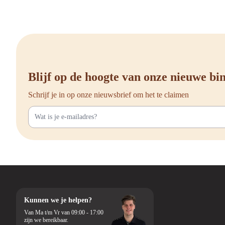
Door te kiezen voor een
missie van Offeco om d
Libernovo bu
Ben je klaar om te inve
kunt genieten van jouw 
Blijf op de hoogte van onze nieuwe b
Dankzij onze persoonlijk
Schrijf je in op onze nieuwsbrief om het te claimen
thuiswerkplek of een co
Daarnaast draagt Offeco
kunnen opknappen of e
Op zoek naar ee
Bij Offeco vind je een
verschillende Libernovo 
Bureaustoel va
Kunnen we je helpen?
Wil je graag een bureau
Van Ma t/m Vr van 09:00 - 17:00
zijn we bereikbaar.