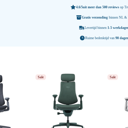
4.6/5
uit meer dan 500 reviews
op Tru
Gratis verzending
binnen NL &
Levertijd binnen
1-5 werkdage
Ruime bedenktijd van
90 dage
Sale
Sale