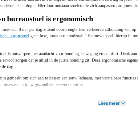
oderne technologie. Hierdoor ontstaan stoelen die zich aanpassen aan jouw li
o bureaustoel is ergonomisch
d meer dan 8 uur per dag zittend doorbrengt? Een verkeerde zithouding kan op la
sche bureaustoel
geen luxe, maar een noodzaak. Libernovo speelt hierop in m
toel is ontworpen met aandacht voor houding, beweging en comfort. Denk aan 
e ervoor zorgen dat je altijd in de juiste houding zit. Deze ergonomische eig
e de dag.
zijn gemaakt om zich aan te passen aan jouw lichaam, met verstelbare functies
en investeer in jouw gezondheid en werkcomfort.
n van hoogwaardige en duurzame material
Lees meer
mfort en duurzaamheid centraal. De bureaustoelen worden vervaardigd met hoog
est voor ademende mesh-stoffen, comfortabele bekleding of duurzame constructie
an duurzame materialen en doordacht design, zijn Libernovo bureaustoelen nie
e gaan en tegelijkertijd een moderne uitstraling te behouden.