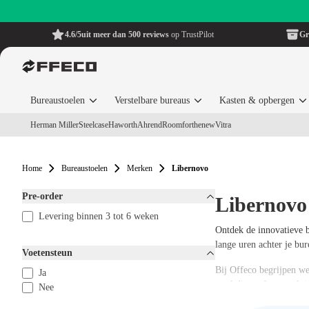
4.6/5
uit meer dan 500 reviews
op TrustPilot
Gr
Bureaustoelen
Verstelbare bureaus
Kasten & opbergen
Herman Miller
Steelcase
Haworth
Ahrend
Roomforthenew
Vitra
Home
Bureaustoelen
Merken
Libernovo
Pre-order
Libernovo
Levering binnen 3 tot 6 weken
Ontdek de innovatieve b
lange uren achter je bu
Voetensteun
Bij Offeco begrijpen we
Ja
stoel die perfect aansl
Nee
en innovatie samenbren