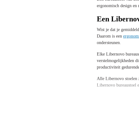
ergonomisch design en m
Een Libernov
Wist je dat je gemiddel
Daarom is een
ergonomi
ondersteunen.
Elke Libernovo bureaus
verstelmogelijkheden di
productiviteit gedurend
Alle Libernovo stoelen 
Libernovo bureaustoel 
Bureaustoele
Bij Libernovo staan co
zitcomfort. Of je nu ki
Door gebruik te maken v
ontworpen om lang mee t