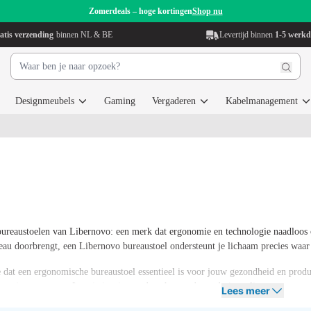
Zomerdeals – hoge kortingen
Shop nu
atis verzending
binnen NL & BE
Levertijd binnen
1-5 werk
Designmeubels
Gaming
Vergaderen
Kabelmanagement
ureaustoelen van Libernovo: een merk dat ergonomie en technologie naadloos c
reau doorbrengt, een Libernovo bureaustoel ondersteunt je lichaam precies waar 
 dat een ergonomische bureaustoel essentieel is voor jouw gezondheid en produ
uit op jouw wensen. Laat je inspireren door het moderne design, slimme ergonomi
Lees meer
gt.