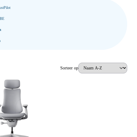
stPilot
 BE
n
n
Sorteer op