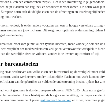
eer dan alleen een comfortabele zitplek. Het is een investering in je gezondhei
eisen helpt klachten aan rug, nek en schouders te voorkomen. De norm waar je na
 Europese norm stelt duidelijke eisen aan de afmetingen en instelmogelijkheden
ing kunt werken.
norm voldoet, is onder andere voorzien van een in hoogte verstelbare zitting, 
nnen worden aan jouw lichaam. Dit zorgt voor optimale ondersteuning tijdens h
e gedurende de dag.
ureaustoel voorkom je niet alleen fysieke klachten, maar voldoe je ook aan de
je bent verplicht om medewerkers een veilige en verantwoorde werkplek te biede
aan die wettelijke eisen te voldoen, zonder in te leveren op comfort of stijl.
r bureaustoelen
ling staat beschreven aan welke eisen een bureaustoel op de werkplek moet vold
 comfort, zodat werknemers zonder lichamelijke klachten hun werk kunnen uitv
 lichaam van de gebruiker en voldoende ondersteuning bieden tijdens het zitt
raad wordt genomen is dus de Europese arbonorm NEN 1335. Deze norm geeft sp
n bureaustoelen. Denk hierbij aan de hoogte van de zitting, de diepte van de zi
doet aan deze norm helpt je om
ergonomisch te werken
en zitten, waarmee je g