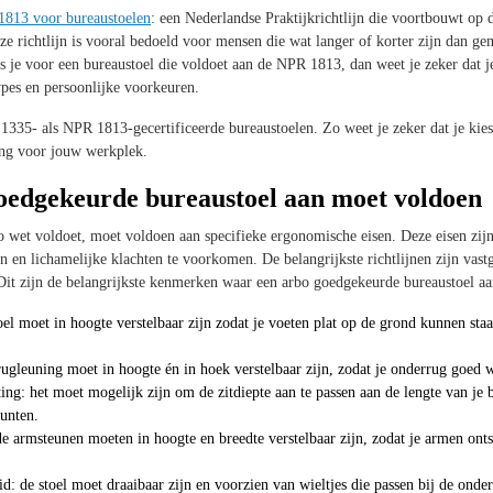
813 voor bureaustoelen
: een Nederlandse Praktijkrichtlijn die voortbouwt o
e richtlijn is vooral bedoeld voor mensen die wat langer of korter zijn dan ge
 je voor een bureaustoel die voldoet aan de NPR 1813, dan weet je zeker dat je
ypes en persoonlijke voorkeuren.
335- als NPR 1813-gecertificeerde bureaustoelen. Zo weet je zeker dat je kies
ing voor jouw werkplek.
oedgekeurde bureaustoel aan moet voldoen
o wet voldoet, moet voldoen aan specifieke ergonomische eisen. Deze eisen zij
 en lichamelijke klachten te voorkomen. De belangrijkste richtlijnen zijn vas
t zijn de belangrijkste kenmerken waar een arbo goedgekeurde bureaustoel a
toel moet in hoogte verstelbaar zijn zodat je voeten plat op de grond kunnen sta
rugleuning moet in hoogte én in hoek verstelbaar zijn, zodat je onderrug goed 
tting: het moet mogelijk zijn om de zitdiepte aan te passen aan de lengte van j
unten.
e armsteunen moeten in hoogte en breedte verstelbaar zijn, zodat je armen ont
: de stoel moet draaibaar zijn en voorzien van wieltjes die passen bij de onde