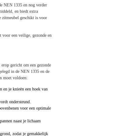
p de NEN 1335 en nog verder
middeld, en biedt extra
 zitmeubel geschikt is voor
t voor een veilige, gezonde en
n erop gericht om een gezonde
tgelegd in de NEN 1335 en de
an moet voldoen:
an en je knieën een hoek van
wordt ondersteund.
e bovenbenen voor een optimale
spannen naast je lichaam
rgrond, zodat je gemakkelijk