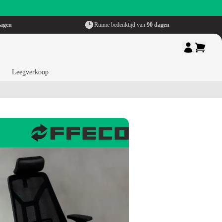
dagen
Ruime bedenktijd van
90 dagen
Leegverkoop