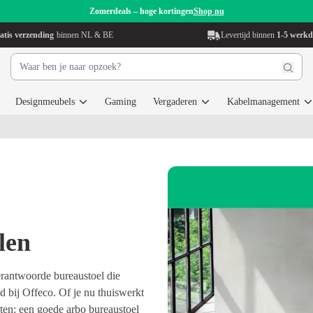
Zomerdeals – hoge kortingen
Shop nu
atis verzending
binnen NL & BE
Levertijd binnen
1-5 werk
Designmeubels
Gaming
Vergaderen
Kabelmanagement
len
erantwoorde bureaustoel die
d bij Offeco. Of je nu thuiswerkt
hten: een goede arbo bureaustoel