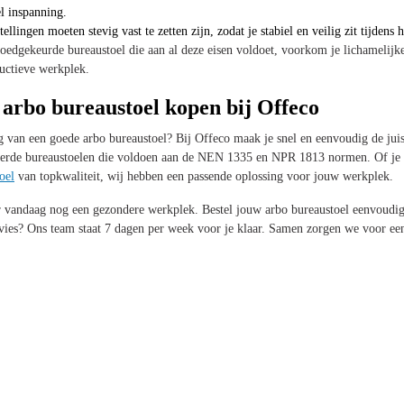
l inspanning.
tellingen moeten stevig vast te zetten zijn, zodat je stabiel en veilig zit tijdens
oedgekeurde bureaustoel die aan al deze eisen voldoet, voorkom je lichamelijke
uctieve werkplek.
arbo bureaustoel kopen bij Offeco
g van een goede arbo bureaustoel? Bij Offeco maak je snel en eenvoudig de jui
cteerde bureaustoelen die voldoen aan de NEN 1335 en NPR 1813 normen. Of je 
oel
van topkwaliteit, wij hebben een passende oplossing voor jouw werkplek.
r vandaag nog een gezondere werkplek. Bestel jouw arbo bureaustoel eenvoudig
dvies? Ons team staat 7 dagen per week voor je klaar. Samen zorgen we voor ee