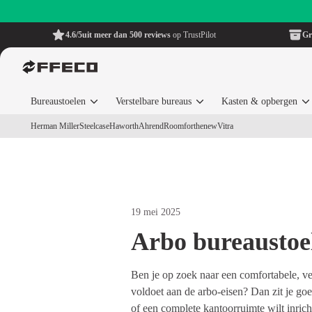
4.6/5
uit meer dan 500 reviews
op TrustPilot
Gr
Bureaustoelen
Verstelbare bureaus
Kasten & opbergen
Herman Miller
Steelcase
Haworth
Ahrend
Roomforthenew
Vitra
19 mei 2025
Arbo bureaustoe
Ben je op zoek naar een comfortabele, v
voldoet aan de arbo-eisen? Dan zit je goe
of een complete kantoorruimte wilt inric