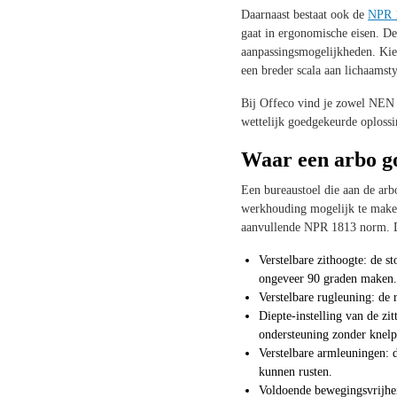
Daarnaast bestaat ook de
NPR 1
gaat in ergonomische eisen. Dez
aanpassingsmogelijkheden. Kies
een breder scala aan lichaamst
Bij Offeco vind je zowel NEN 1
wettelijk goedgekeurde oploss
Waar een arbo g
Een bureaustoel die aan de arb
werkhouding mogelijk te maken
aanvullende NPR 1813 norm. Di
Verstelbare zithoogte: de s
ongeveer 90 graden maken.
Verstelbare rugleuning: de 
Diepte-instelling van de zi
ondersteuning zonder knelp
Verstelbare armleuningen: d
kunnen rusten.
Voldoende bewegingsvrijheid